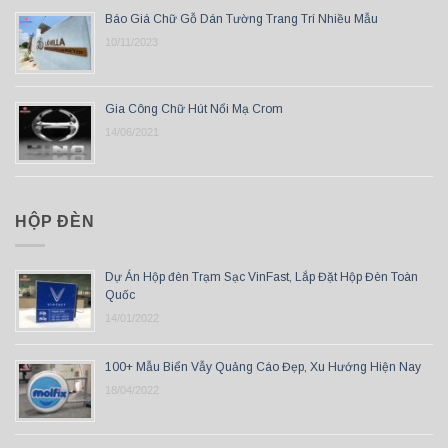
Báo Giá Chữ Gỗ Dán Tường Trang Trí Nhiều Mẫu
10/11/2023
Gia Công Chữ Hút Nổi Mạ Crom
14/06/2021
HỘP ĐÈN
Dự Án Hộp đèn Trạm Sạc VinFast, Lắp Đặt Hộp Đèn Toàn
Quốc
14/01/2022
100+ Mẫu Biển Vẫy Quảng Cáo Đẹp, Xu Hướng Hiện Nay
18/04/2022