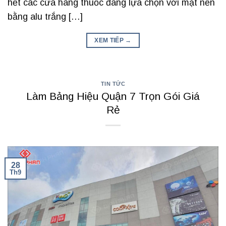
hết các cửa hàng thuốc đang lựa chọn với mặt nền
bằng alu trắng […]
XEM TIẾP
→
TIN TỨC
Làm Bảng Hiệu Quận 7 Trọn Gói Giá
Rẻ
28
Th9