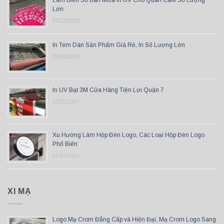
Làm Biển Số Bàn Mica In UV Cho Quán Cafe Số Lượng
Lớn
25/12/2023
In Tem Dán Sản Phẩm Giá Rẻ, In Số Lượng Lớn
26/04/2024
In UV Bạt 3M Cửa Hàng Tiện Lợi Quận 7
15/11/2023
Xu Hướng Làm Hộp Đèn Logo, Các Loại Hộp Đèn Logo
Phổ Biến
21/07/2021
XI MẠ
Logo Mạ Crom Đẳng Cấp và Hiện Đại, Mạ Crom Logo Sang