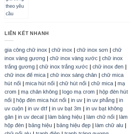
LIÊN KẾT NHANH
gia công chữ inox
|
chữ inox
|
chữ inox sơn
|
chữ
inox vàng gương
|
chữ inox vàng xước
|
chữ inox
trắng gương
|
chữ inox trắng xước
|
chữ inox đen
|
chữ inox đế mica
|
chữ inox sáng chân
|
chữ mica
hút nổi
|
mica hút nổi
|
chữ hút nổi
|
chữ mica
|
mạ
crom
|
mạ chân không
|
logo mạ crom
|
hộp đèn hút
nổi
|
hộp đèn mica hút nổi
|
in uv
|
in uv phẳng
|
in
uv cuộn
|
in uv dtf
|
in uv bạt 3m
|
in uv bạt không
gân
|
in uv decal
|
làm bảng hiệu
|
làm chữ nổi
|
làm
hộp đèn
|
bảng hiệu
|
bảng hiệu đẹp
|
làm chữ alu
|
chữ nổi alu
|
tranh điện
|
tranh tráng gương