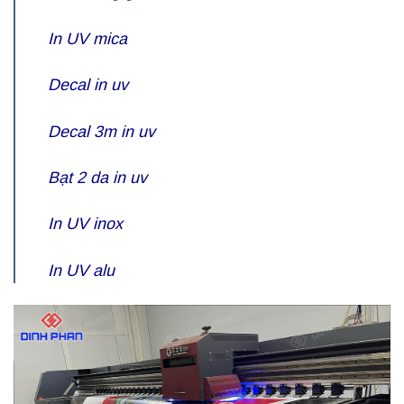
In UV mica
Decal in uv
Decal 3m in uv
Bạt 2 da in uv
In UV inox
In UV alu