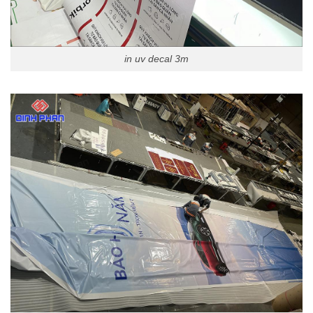
in uv decal 3m