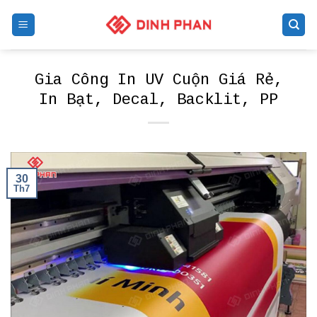
Skip
to
content
Gia Công In UV Cuộn Giá Rẻ,
In Bạt, Decal, Backlit, PP
30
Th7