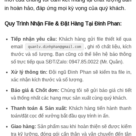
in hoàn hảo, đáp ứng mọi kỳ vọng của quý khách.
Quy Trình Nhận File & Đặt Hàng Tại Đinh Phan:
Tiếp nhận yêu cầu:
Khách hàng gửi file thiết kế qua
email
, ghi rõ chất liệu, kích
quanlv.dinhphan@gmail.com
thước và số lượng. Bạn cũng có thể liên hệ báo thông
số trực tiếp qua SĐT/Zalo: 0947.85.0022 (Mr. Quân).
Xử lý thông tin:
Đội ngũ Đinh Phan sẽ kiểm tra file in,
xác nhận kích thước và số lượng.
Báo giá & Chốt đơn:
Chúng tôi sẽ gửi báo giá chi tiết
và thống nhất các hạng mục sản xuất cùng quý khách.
Thanh toán & Sản xuất:
Khách hàng tiến hành thanh
toán/đặt cọc để xưởng bắt đầu quy trình in ấn.
Giao hàng:
Sản phẩm sau khi hoàn thiện sẽ được kiểm
tra kỹ lưỡng, đóng gói cẩn thận và vận chuyển đến tận