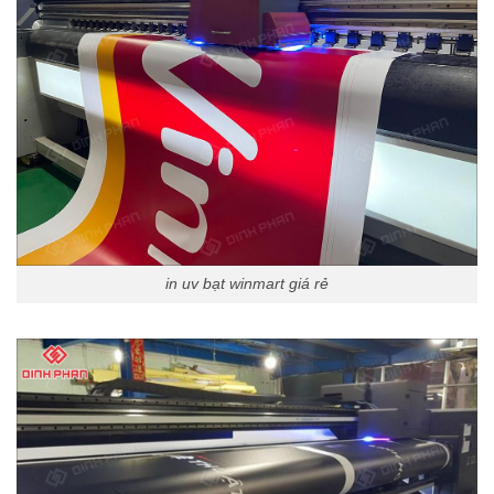
in uv bạt winmart giá rẻ