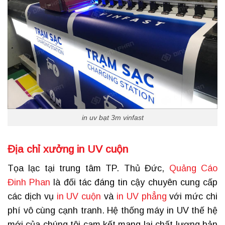
in uv bạt 3m vinfast
Địa chỉ xưởng in UV cuộn
Tọa lạc tại trung tâm TP. Thủ Đức,
Quảng Cáo
Đinh Phan
là đối tác đáng tin cậy chuyên cung cấp
các dịch vụ
in UV cuộn
và
in UV phẳng
với mức chi
phí vô cùng cạnh tranh. Hệ thống máy in UV thế hệ
mới của chúng tôi cam kết mang lại chất lượng bản