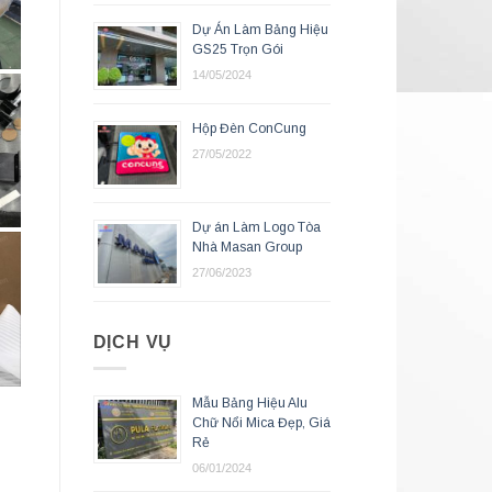
Dự Án Làm Bảng Hiệu
GS25 Trọn Gói
14/05/2024
Hộp Đèn ConCung
27/05/2022
Dự án Làm Logo Tòa
Nhà Masan Group
27/06/2023
DỊCH VỤ
Mẫu Bảng Hiệu Alu
Chữ Nổi Mica Đẹp, Giá
Rẻ
06/01/2024