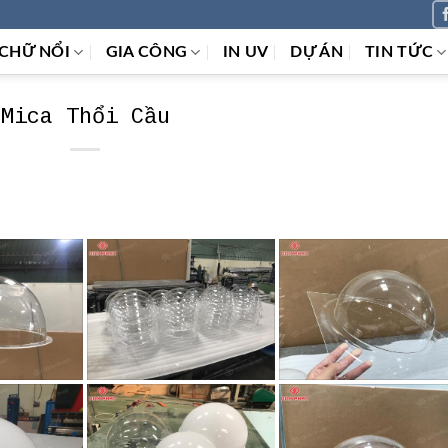
CHỮ NỔI
GIA CÔNG
IN UV
DỰ ÁN
TIN TỨC
Mica Thổi Cầu