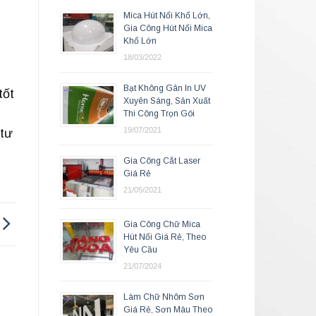
Mica Hút Nổi Khổ Lớn,
Gia Công Hút Nổi Mica
Khổ Lớn
18/03/2022
Bạt Không Gân In UV
tốt
Xuyên Sáng, Sản Xuất
Thi Công Trọn Gói
19/07/2021
 tư
Gia Công Cắt Laser
Giá Rẻ
21/05/2021
Gia Công Chữ Mica
Hút Nổi Giá Rẻ, Theo
Yêu Cầu
21/07/2024
Làm Chữ Nhôm Sơn
Giá Rẻ, Sơn Màu Theo