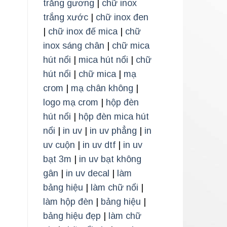
trắng gương
|
chữ inox
trắng xước
|
chữ inox đen
|
chữ inox đế mica
|
chữ
inox sáng chân
|
chữ mica
hút nổi
|
mica hút nổi
|
chữ
hút nổi
|
chữ mica
|
mạ
crom
|
mạ chân không
|
logo mạ crom
|
hộp đèn
hút nổi
|
hộp đèn mica hút
nổi
|
in uv
|
in uv phẳng
|
in
uv cuộn
|
in uv dtf
|
in uv
bạt 3m
|
in uv bạt không
gân
|
in uv decal
|
làm
bảng hiệu
|
làm chữ nổi
|
làm hộp đèn
|
bảng hiệu
|
bảng hiệu đẹp
|
làm chữ