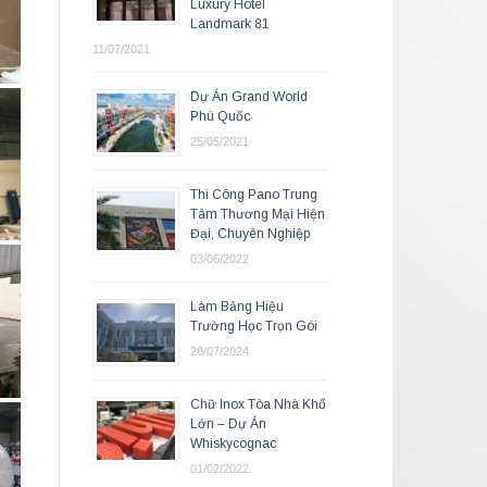
Luxury Hotel
Landmark 81
11/07/2021
Dự Án Grand World
Phú Quốc
25/05/2021
Thi Công Pano Trung
Tâm Thương Mại Hiện
Đại, Chuyên Nghiệp
03/06/2022
Làm Bảng Hiệu
Trường Học Trọn Gói
28/07/2024
Chữ Inox Tòa Nhà Khổ
Lớn – Dự Án
Whiskycognac
01/02/2022