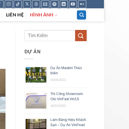
LIÊN HỆ
HÌNH ẢNH
DỰ ÁN
Dự Án Masteri Thảo
Điền
26/05/2021
Thi Công Showroom
Oto VinFast Vin1S
16/01/2022
Làm Bảng Hiệu Khách
Sạn – Dự Án VinPearl