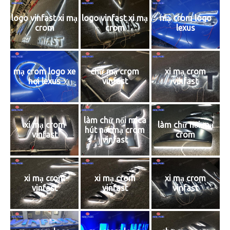
logo vinfast xi mạ
logo vinfast xi mạ
mạ crom logo
crom
crom
lexus
mạ crom logo xe
chữ mạ crom
xi mạ crom
hơi lexus
vinfast
vinfast
làm chữ nổi mica
xi mạ crom
làm chữ nổi mạ
hút nổi mạ crom
vinfast
crom
vinfast
xi mạ crom
xi mạ crom
xi mạ crom
vinfast
vinfast
vinfast