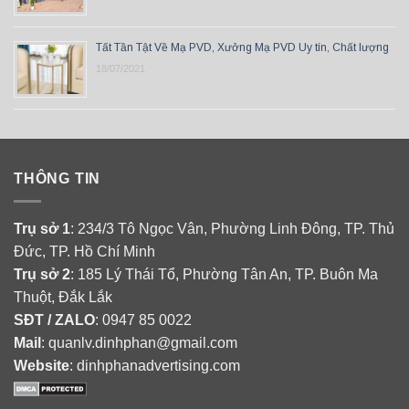
Tất Tần Tật Về Mạ PVD, Xưởng Mạ PVD Uy tín, Chất lượng
18/07/2021
THÔNG TIN
Trụ sở 1
: 234/3 Tô Ngọc Vân, Phường Linh Đông, TP. Thủ
Đức, TP. Hồ Chí Minh
Trụ sở 2
: 185 Lý Thái Tổ, Phường Tân An, TP. Buôn Ma
Thuột, Đắk Lắk
SĐT / ZALO
: 0947 85 0022
Mail
: quanlv.dinhphan@gmail.com
Website
: dinhphanadvertising.com