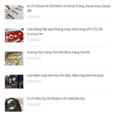
In UV Decal Hồ Chí Minh, In Decal Trong, Decal Sữa, Decal
3M
15/10/2021
Làm Bảng Nội quy Phòng cháy chữa cháy (PCCC) Số
Lượng Lớn
01/03/2023
Xưởng Gia Công Chữ Nổi Mica Vàng Giá Rẻ
25/11/2023
Làm Biển Hộp Đèn Alu Âm Bản, Mẫu Hộp Đèn Alu Đẹp
23/02/2024
In UV trên Da, Kỹ thuật in UV chất liệu Da
10/03/2023