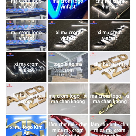
mạ crom logo
mạ crom logo
chữ mạ crom
vinfast
vinfast
vinfast
mạ crom logo
xi mạ crom
xi mạ crom
vinfast
vinfast
vinfast
xi mạ crom
logo hino mạ
chữ hút nổi mạ
vinfast
crom
crom
chữ hút nổi mạ
ma crom logo - xi
ma crom logo - xi
ma chan khong
ma chan khong
crom
làm chữ nổi - chữ
làm chữ nổi - chữ
xi mạ logo Kim
mica mạ crom
mica mạ crom
Ân
sáng chân
sáng chân