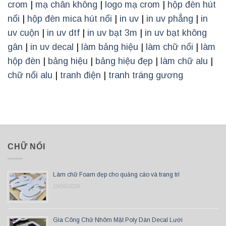
crom
|
mạ chân không
|
logo mạ crom
|
hộp đèn hút
nổi
|
hộp đèn mica hút nổi
|
in uv
|
in uv phẳng
|
in
uv cuộn
|
in uv dtf
|
in uv bạt 3m
|
in uv bạt không
gân
|
in uv decal
|
làm bảng hiệu
|
làm chữ nổi
|
làm
hộp đèn
|
bảng hiệu
|
bảng hiệu đẹp
|
làm chữ alu
|
chữ nổi alu
|
tranh điện
|
tranh tráng gương
CHỮ NỔI
Làm chữ Foam đẹp cho quảng cáo và trang trí
19/06/2026
Gia Công Chữ Nhôm Mặt Poly Dán Decal Lưới