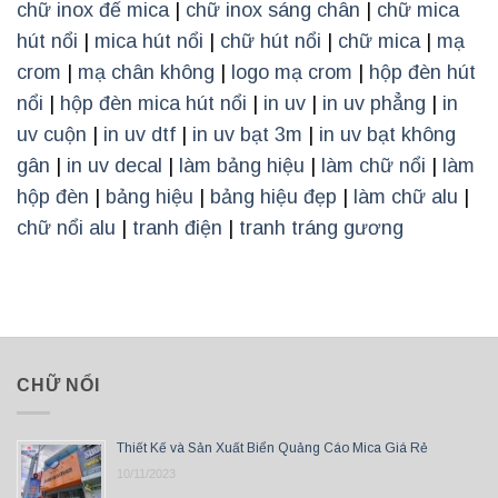
chữ inox đế mica
|
chữ inox sáng chân
|
chữ mica
hút nổi
|
mica hút nổi
|
chữ hút nổi
|
chữ mica
|
mạ
crom
|
mạ chân không
|
logo mạ crom
|
hộp đèn hút
nổi
|
hộp đèn mica hút nổi
|
in uv
|
in uv phẳng
|
in
uv cuộn
|
in uv dtf
|
in uv bạt 3m
|
in uv bạt không
gân
|
in uv decal
|
làm bảng hiệu
|
làm chữ nổi
|
làm
hộp đèn
|
bảng hiệu
|
bảng hiệu đẹp
|
làm chữ alu
|
chữ nổi alu
|
tranh điện
|
tranh tráng gương
CHỮ NỔI
Thiết Kế và Sản Xuất Biển Quảng Cáo Mica Giá Rẻ
10/11/2023