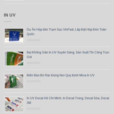
IN UV
Dự Án Hộp đèn Trạm Sạc VinFast, Lắp Đặt Hộp Đèn Toàn
Quốc
14/01/2022
Bạt Không Gân In UV Xuyên Sáng, Sản Xuất Thi Công Trọn
Gói
19/07/2021
Biển Báo Bỏ Rác Đúng Nơi Quy Định Mica In UV
25/12/2023
In UV Decal Hồ Chí Minh, In Decal Trong, Decal Sữa, Decal
3M
15/10/2021