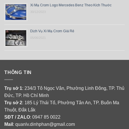
Xi Mạ Crom Logo Mercedes Benz Theo Kích Thước
30/12/2023
Dịch Vụ Xi Mạ Crom Giá Rẻ
05/06/2021
THÔNG TIN
Trụ sở 1
: 234/3 Tô Ngọc Vân, Phường Linh Đông, TP. Thủ
Đức, TP. Hồ Chí Minh
Trụ sở 2
: 185 Lý Thái Tổ, Phường Tân An, TP. Buôn Ma
Thuột, Đắk Lắk
SĐT / ZALO
: 0947 85 0022
Mail
: quanlv.dinhphan@gmail.com