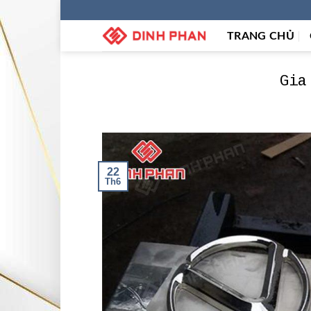
Skip
to
TRANG CHỦ
content
Gia
22
Th6