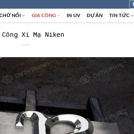
CHỮ NỔI
GIA CÔNG
IN UV
DỰ ÁN
TIN TỨC
 Công Xi Mạ Niken