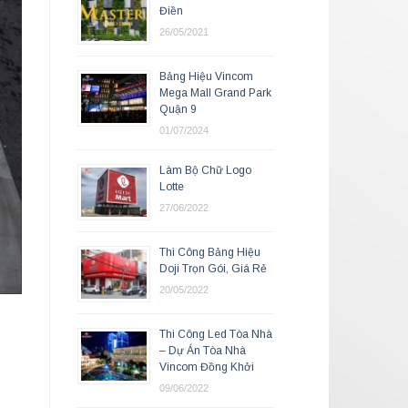
Điền
26/05/2021
Bảng Hiệu Vincom
Mega Mall Grand Park
Quận 9
01/07/2024
Làm Bộ Chữ Logo
Lotte
27/06/2022
Thi Công Bảng Hiệu
Doji Trọn Gói, Giá Rẻ
20/05/2022
Thi Công Led Tòa Nhà
– Dự Án Tòa Nhà
Vincom Đồng Khởi
09/06/2022