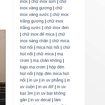
inox
|
chữ inox sơn
|
chữ
inox vàng gương
|
chữ
inox vàng xước
|
chữ inox
trắng gương
|
chữ inox
trắng xước
|
chữ inox đen
|
chữ inox đế mica
|
chữ
inox sáng chân
|
chữ mica
hút nổi
|
mica hút nổi
|
chữ
hút nổi
|
chữ mica
|
mạ
crom
|
mạ chân không
|
logo mạ crom
|
hộp đèn
hút nổi
|
hộp đèn mica hút
nổi
|
in uv
|
in uv phẳng
|
in
uv cuộn
|
in uv dtf
|
in uv
bạt 3m
|
in uv bạt không
gân
|
in uv decal
|
làm