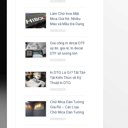
21/10/2023
Làm Chữ Inox Mặt
Mica Giá Rẻ, Nhiều
Màu và Mẫu Đa Dạng
09/05/2023
Gia công in decal DTF
uy tín, giá rẻ, In decal
DTF số lượng lớn
01/03/2023
In DTG Là Gì? Tất Tần
Tật Kiến Thức về Kỹ
Thuật In DTG
03/03/2023
Chữ Mica Dán Tường
Giá Rẻ – Các Loại
Chữ Mica Dán Tường
25/09/2023