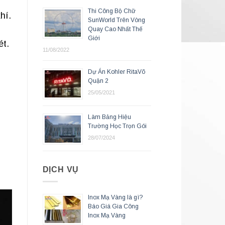
Thi Công Bộ Chữ
hí.
SunWorld Trên Vòng
Quay Cao Nhất Thế
Giới
ét.
11/08/2022
Dự Án Kohler RitaVõ
Quận 2
25/05/2021
Làm Bảng Hiệu
Trường Học Trọn Gói
28/07/2024
DỊCH VỤ
Inox Mạ Vàng là gì?
Báo Giá Gia Công
Inox Mạ Vàng