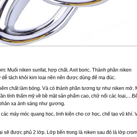
: Muối niken sunfat, hợp chất. Axit boric. Thành phần niken
dễ tách khỏi kim loại nền nên được dùng để mạ đúc.
hêm chất làm bóng. Và có thành phần tương tự như niken mờ.
ần tính thẩm mỹ về bề mặt sản phẩm cao, chữ nổi các loại,…B
 phản xạ ánh sáng như gương.
 các máy móc quang học, linh kiện cho cơ học, chế tạo vũ khí. V
ại sẽ được phủ 2 lớp. Lớp bên trong là niken sau đó là lớp cro