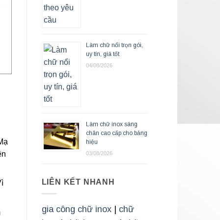
Làm chữ nổi trọn gói,
uy tín, giá tốt
04/08/2026
Làm chữ inox sáng
chân cao cấp cho bảng
 Mạ
hiệu
ên
03/08/2026
LIÊN KẾT NHANH
ì
gia công chữ inox
|
chữ
m