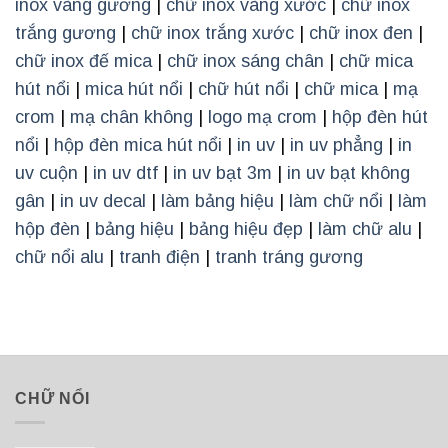
inox vàng gương
|
chữ inox vàng xước
|
chữ inox
trắng gương
|
chữ inox trắng xước
|
chữ inox đen
|
chữ inox đế mica
|
chữ inox sáng chân
|
chữ mica
hút nổi
|
mica hút nổi
|
chữ hút nổi
|
chữ mica
|
mạ
crom
|
mạ chân không
|
logo mạ crom
|
hộp đèn hút
nổi
|
hộp đèn mica hút nổi
|
in uv
|
in uv phẳng
|
in
uv cuộn
|
in uv dtf
|
in uv bạt 3m
|
in uv bạt không
gân
|
in uv decal
|
làm bảng hiệu
|
làm chữ nổi
|
làm
hộp đèn
|
bảng hiệu
|
bảng hiệu đẹp
|
làm chữ alu
|
chữ nổi alu
|
tranh điện
|
tranh tráng gương
CHỮ NỔI