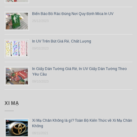
Biển Báo Bỏ Rác Đúng Nơi Quy Định Mica In UV
25/12/2023
In UV Trên Bút Giá Rẻ, Chất Lượng
09/02/2023
In Giấy Dán Tường Giá Rẻ, In UV Giấy Dán Tường Theo
Yêu Cầu
09/10/2023
XI MẠ
Xi Mạ Chân Không là gì? Toàn Bộ Kiến Thức về Xi Mạ Chân
Không
08/11/2021