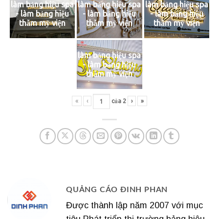
làm bảng hiệu spa
làm bảng hiệu spa
làm bảng hiệu spa
- làm bảng hiệu
- làm bảng hiệu
- làm bảng hiệu
thẫm mỹ viện
thẫm mỹ viện
thẫm mỹ viện
làm bảng hiệu spa
- làm bảng hiệu
thẫm mỹ viện
«
‹
của
2
›
»
QUẢNG CÁO ĐINH PHAN
Được thành lập năm 2007 với mục
tiêu Phát triển thị trường bảng hiệu