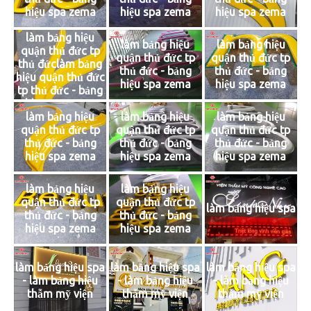
hiệu spa zema
hiệu spa zema
hiệu spa zema
làm bảng hiệu
làm bảng hiệu
làm bảng hiệu
quận thủ đức tp
quận thủ đức tp
quận thủ đức tp
thủ đứclàm bảng
thủ đức - bảng
thủ đức - bảng
hiệu quận thủ đức
hiệu spa zema
hiệu spa zema
tp thủ đức - bảng
hiệu spa zema
làm bảng hiệu
làm bảng hiệu
làm bảng hiệu
quận thủ đức tp
quận thủ đức tp
quận thủ đức tp
thủ đức - bảng
thủ đức - bảng
thủ đức - bảng
hiệu spa zema
hiệu spa zema
hiệu spa zema
làm bảng hiệu
làm bảng hiệu
quận thủ đức tp
quận thủ đức tp
làm bảng hiệu spa
thủ đức - bảng
thủ đức - bảng
hiệu spa zema
hiệu spa zema
làm bảng hiệu spa
làm bảng hiệu spa
làm bảng hiệu spa
- làm bảng hiệu
- làm bảng hiệu
- làm bảng hiệu
thẫm mỹ viện
thẫm mỹ viện
thẫm mỹ viện