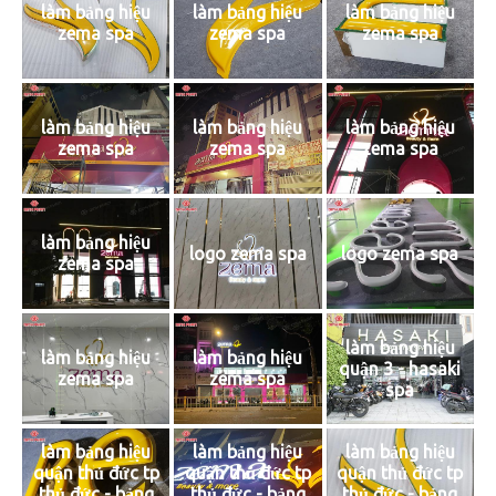
làm bảng hiệu
làm bảng hiệu
làm bảng hiệu
zema spa
zema spa
zema spa
làm bảng hiệu
làm bảng hiệu
làm bảng hiệu
zema spa
zema spa
zema spa
làm bảng hiệu
logo zema spa
logo zema spa
zema spa
làm bảng hiệu
làm bảng hiệu
làm bảng hiệu
quận 3 - hasaki
zema spa
zema spa
spa
làm bảng hiệu
làm bảng hiệu
làm bảng hiệu
quận thủ đức tp
quận thủ đức tp
quận thủ đức tp
thủ đức - bảng
thủ đức - bảng
thủ đức - bảng