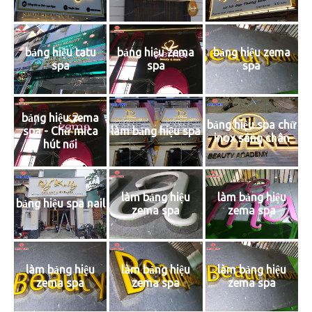
bảng hiệu tatu
bảng hiệu zema
bảng hiệu zema
spa
spa
spa
bảng hiệu zema
bảng hiệu spa chữ
spa - Chữ mica
làm bảng hiệu spa
inox sáng chân
hút nổi
làm bảng hiệu
làm bảng hiệu
bảng hiệu spa nail
zema spa
zema spa
làm bảng hiệu
làm bảng hiệu
làm bảng hiệu
zema spa
zema spa
zema spa