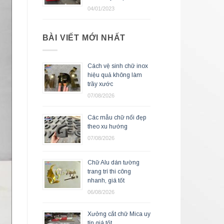
04/01/2023
BÀI VIẾT MỚI NHẤT
Cách vệ sinh chữ inox
hiệu quả không làm
trầy xước
07/08/2026
Các mẫu chữ nổi đẹp
theo xu hướng
07/08/2026
Chữ Alu dán tường
trang trí thi công
nhanh, giá tốt
06/08/2026
Xưởng cắt chữ Mica uy
tín giá tốt