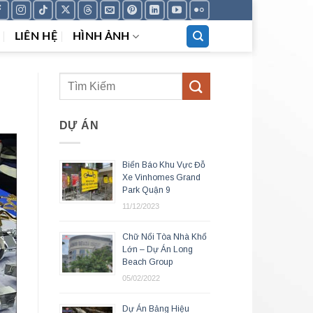
LIÊN HỆ
HÌNH ẢNH
DỰ ÁN
Biển Báo Khu Vực Đỗ
Xe Vinhomes Grand
Park Quận 9
11/12/2023
Chữ Nổi Tòa Nhà Khổ
Lớn – Dự Án Long
Beach Group
05/02/2022
Dự Án Bảng Hiệu