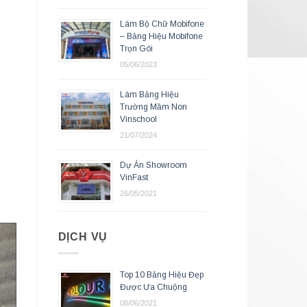
Làm Bộ Chữ Mobifone
– Bảng Hiệu Mobifone
Trọn Gói
05/06/2023
Làm Bảng Hiệu
Trường Mầm Non
Vinschool
21/07/2024
Dự Án Showroom
VinFast
26/05/2021
DỊCH VỤ
Top 10 Bảng Hiệu Đẹp
Được Ưa Chuộng
08/06/2021