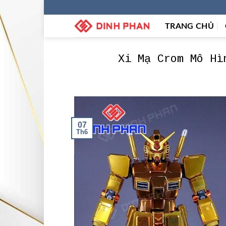
Skip
to
TRANG CHỦ
content
Xi Mạ Crom Mô Hì
07
Th6