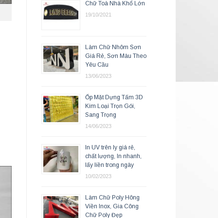
Chữ Toà Nhà Khổ Lớn
19/10/2021
Làm Chữ Nhôm Sơn
Giá Rẻ, Sơn Màu Theo
Yêu Cầu
13/06/2023
Ốp Mặt Dựng Tấm 3D
Kim Loại Trọn Gói,
Sang Trọng
14/06/2023
.
In UV trên ly giá rẻ,
chất lượng, In nhanh,
lấy liền trong ngày
10/02/2023
Làm Chữ Poly Hông
Viền Inox, Gia Công
Chữ Poly Đẹp