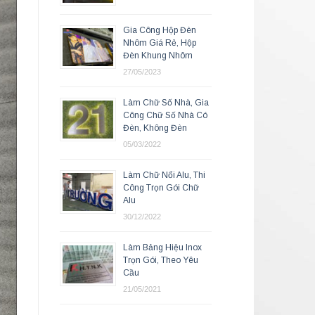
Gia Công Hộp Đèn
Nhôm Giá Rẻ, Hộp
Đèn Khung Nhôm
27/05/2023
Làm Chữ Số Nhà, Gia
Công Chữ Số Nhà Có
Đèn, Không Đèn
05/03/2022
Làm Chữ Nổi Alu, Thi
Công Trọn Gói Chữ
Alu
30/12/2022
Làm Bảng Hiệu Inox
Trọn Gói, Theo Yêu
Cầu
21/05/2021