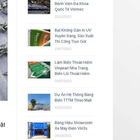
Bệnh Viện Đa Khoa
Quốc Tế Vinmec
22/11/2023
Bạt Không Gân In UV
Xuyên Sáng, Sản Xuất
Thi Công Trọn Gói
19/07/2021
Làm Biển Thoát Hiểm
Vinpearl Nha Trang,
Biển Lối Thoát Hiểm
03/07/2023
Dự Án Hệ Thống Bảng
Biển TTTM Thiso Mall
01/02/2024
Bảng Hiệu Showroom
mặt
Xe Máy Điện Vin3s
04/10/2021