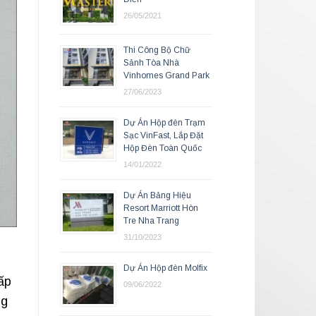
26/05/2021
Thi Công Bộ Chữ
Sảnh Tòa Nhà
Vinhomes Grand Park
27/06/2023
Dự Án Hộp đèn Trạm
Sạc VinFast, Lắp Đặt
Hộp Đèn Toàn Quốc
14/01/2022
Dự Án Bảng Hiệu
Resort Marriott Hòn
Tre Nha Trang
31/10/2023
Dự Án Hộp đèn Molfix
ấp
09/06/2022
ng