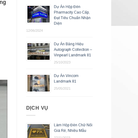
ơng
Dự Án Hộp Đèn
Pharmacity Cao Cấp,
Đạt Tiêu Chuẩn Nhận
Diện
12/06/2024
Dự Án Bảng Hiệu
Autograph Collection –
Vinpearl Landmark 81
25/10/2023
Dự Án Vincom
Landmark 81
25/05/2021
DỊCH VỤ
Làm Hộp Đèn Chữ Nổi
Giá Rẻ, Nhiều Mẫu
27/11/2023