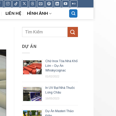
LIÊN HỆ
HÌNH ẢNH
DỰ ÁN
Chữ Inox Tòa Nhà Khổ
Lớn – Dự Án
Whiskycognac
01/02/2022
In UV Bạt Nhà Thuốc
Long Châu
16/05/2023
Dự Án Masteri Thảo
Điền