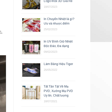
Logo Inox 3D Giá Rẻ
18/07/2023
In Chuyển Nhiệt là gì?
Ưu và nhược điểm
25/02/2023
c,
In UV Bình Giữ Nhiệt
Độc Đáo, Đa dạng
09/02/2023
Làm Bảng Hiệu Tiger
26/05/2022
Tất Tần Tật Về Mạ
PVD, Xưởng Mạ PVD
Uy tín, Chất lượng
18/07/2021