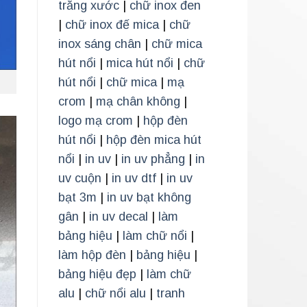
trắng xước
|
chữ inox đen
|
chữ inox đế mica
|
chữ
inox sáng chân
|
chữ mica
hút nổi
|
mica hút nổi
|
chữ
hút nổi
|
chữ mica
|
mạ
crom
|
mạ chân không
|
logo mạ crom
|
hộp đèn
hút nổi
|
hộp đèn mica hút
nổi
|
in uv
|
in uv phẳng
|
in
uv cuộn
|
in uv dtf
|
in uv
bạt 3m
|
in uv bạt không
gân
|
in uv decal
|
làm
bảng hiệu
|
làm chữ nổi
|
làm hộp đèn
|
bảng hiệu
|
bảng hiệu đẹp
|
làm chữ
alu
|
chữ nổi alu
|
tranh