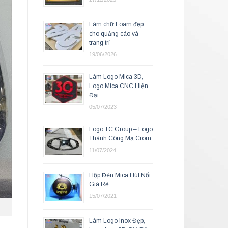
Làm chữ Foam đẹp
cho quảng cáo và
trang trí
19/06/2026
Làm Logo Mica 3D,
Logo Mica CNC Hiện
Đại
05/07/2023
Logo TC Group – Logo
Thành Công Mạ Crom
11/07/2024
Hộp Đèn Mica Hút Nổi
Giá Rẻ
15/07/2021
Làm Logo Inox Đẹp,