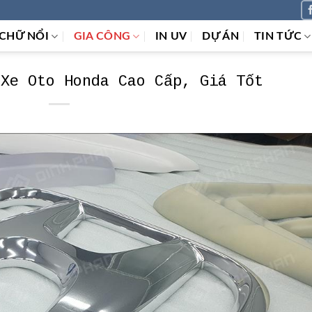
CHỮ NỔI
GIA CÔNG
IN UV
DỰ ÁN
TIN TỨC
 Xe Oto Honda Cao Cấp, Giá Tốt