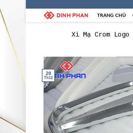
Skip
to
TRANG CHỦ
content
Xi Mạ Crom Logo
29
Th12