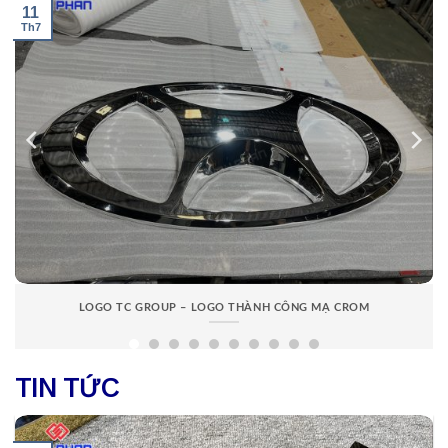
09
Th2
 CÔNG MẠ CROM
ĐƠN VỊ LÀM BẢNG HIỆU MICA GIÁ RẺ
TIN TỨC