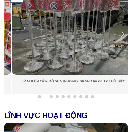
LÀM BIỂN CẤM ĐỖ XE VINHOMES GRAND PARK TP THỦ ĐỨC
LĨNH VỰC HOẠT ĐỘNG