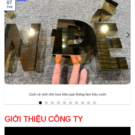
19
Th6
 quả không làm trầy xước
Làm chữ Pima giá rẻ cho bảng hiệ
GIỚI THIỆU CÔNG TY