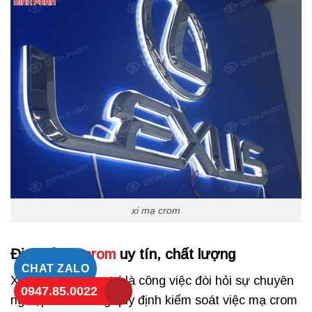
xi mạ crom
Địa chỉ
mạ crom
uy tín, chất lượng
CHAT ZALO
Xi Mạ crom trang trí là công việc đòi hỏi sự chuyên
0947.85.0022
nghiệp. Có những quy định kiểm soát việc mạ crom