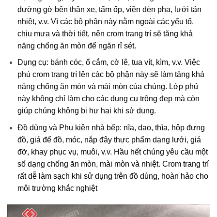
đường gờ bên thân xe, tấm ốp, viền đèn pha, lưới tản
nhiệt, v.v. Vì các bộ phận này nằm ngoài các yếu tố,
chịu mưa và thời tiết, nên crom trang trí sẽ tăng khả
năng chống ăn mòn để ngăn rỉ sét.
Dụng cụ: bánh cóc, ổ cắm, cờ lê, tua vít, kìm, v.v. Việc
phủ crom trang trí lên các bộ phận này sẽ làm tăng khả
năng chống ăn mòn và mài mòn của chúng. Lớp phủ
này không chỉ làm cho các dụng cụ trông đẹp mà còn
giúp chúng không bị hư hại khi sử dụng.
Đồ dùng và Phụ kiện nhà bếp: nĩa, dao, thìa, hộp đựng
đồ, giá để đồ, móc, nắp đậy thực phẩm dạng lưới, giá
đỡ, khay phục vụ, muôi, v.v. Hầu hết chúng yêu cầu một
số dạng chống ăn mòn, mài mòn và nhiệt. Crom trang trí
rất dễ làm sạch khi sử dụng trên đồ dùng, hoàn hảo cho
môi trường khắc nghiệt