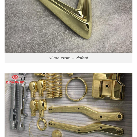
xi mạ crom – vinfast