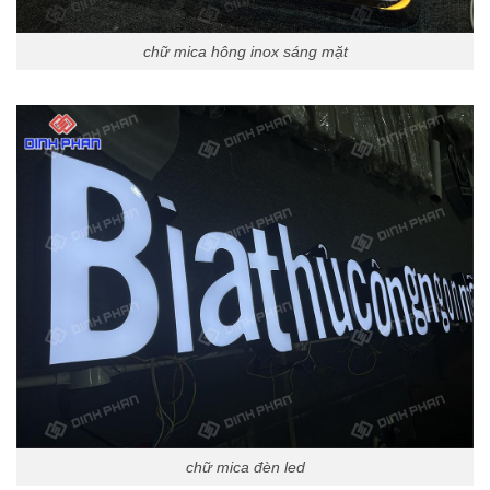
chữ mica hông inox sáng mặt
chữ mica đèn led