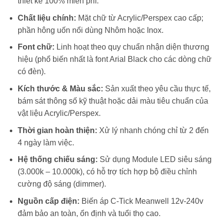
thiết kế 100% miễn phí.
Chất liệu chính:
Mặt chữ từ Acrylic/Perspex cao cấp;
phần hông uốn nổi dùng Nhôm hoặc Inox.
Font chữ:
Linh hoạt theo quy chuẩn nhận diện thương
hiệu (phổ biến nhất là font Arial Black cho các dòng chữ
có đèn).
Kích thước & Màu sắc:
Sản xuất theo yêu cầu thực tế,
bám sát thông số kỹ thuật hoặc dải màu tiêu chuẩn của
vật liệu Acrylic/Perspex.
Thời gian hoàn thiện:
Xử lý nhanh chóng chỉ từ 2 đến
4 ngày làm việc.
Hệ thống chiếu sáng:
Sử dụng Module LED siêu sáng
(3.000k – 10.000k), có hỗ trợ tích hợp bộ điều chỉnh
cường độ sáng (dimmer).
Nguồn cấp điện:
Biến áp C-Tick Meanwell 12v-240v
đảm bảo an toàn, ổn định và tuổi thọ cao.