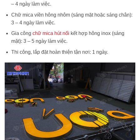
– 4 ngày làm việc.
Chữ mica viền hông nhôm (sáng mặt hoặc sáng chân):
3 – 4 ngày làm việc.
Gia công
chữ mica hút nổi
kết hợp hông inox (sáng
mặt): 3 – 5 ngày làm việc.
Thi công, lắp đặt hoàn thiện tận nơi: 1 ngày.