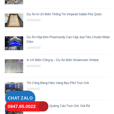
Dự Án In UV Biển Thông Tin Vinpearl Safari Phú Quốc
30/06/2023
Dự Án Hộp Đèn Pharmacity Cao Cấp, Đạt Tiêu Chuẩn Nhận
Diện
12/06/2024
In UV Biển Công ty – Dự Án Biển Showroom Vinfast
30/06/2023
Thi Công Bảng Hiệu Vàng Bạc PNJ Trọn Gói
11/05/2022
CHAT ZALO
0947.85.0022
Làm Bảng Hiệu Quảng Cáo Trọn Gói, Giá Rẻ
01/03/2026