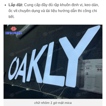
Lắp đặt:
Cung cấp đầy đủ rập khuôn định vị, keo dán,
ốc vít chuyên dụng và tài liệu hướng dẫn thi công chi
tiết.
chữ nhôm 1 gờ mặt mica