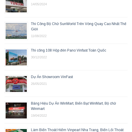
14/05/2024
Thi Công Bộ Chữ SunWorld Trên Vòng Quay Cao Nhất Thế
Giới
11/08/2022
Thi công 108 Hộp đèn Pano Vinfast Toàn Quốc
30/12/2022
Dự Án Showroom VinFast
26/05/2021
Bảng Hiệu Dự Án WinMart, Biển Bạt WinMart, Bộ chữ
Winmart
19/04/2022
Làm Biển Thoát Hiểm Vinpearl Nha Trang, Biển Lối Thoát