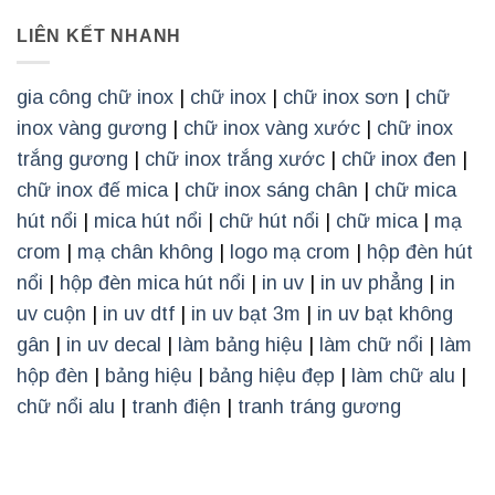
LIÊN KẾT NHANH
gia công chữ inox
|
chữ inox
|
chữ inox sơn
|
chữ
inox vàng gương
|
chữ inox vàng xước
|
chữ inox
trắng gương
|
chữ inox trắng xước
|
chữ inox đen
|
chữ inox đế mica
|
chữ inox sáng chân
|
chữ mica
hút nổi
|
mica hút nổi
|
chữ hút nổi
|
chữ mica
|
mạ
crom
|
mạ chân không
|
logo mạ crom
|
hộp đèn hút
nổi
|
hộp đèn mica hút nổi
|
in uv
|
in uv phẳng
|
in
uv cuộn
|
in uv dtf
|
in uv bạt 3m
|
in uv bạt không
gân
|
in uv decal
|
làm bảng hiệu
|
làm chữ nổi
|
làm
hộp đèn
|
bảng hiệu
|
bảng hiệu đẹp
|
làm chữ alu
|
chữ nổi alu
|
tranh điện
|
tranh tráng gương