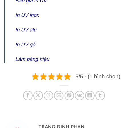
Báo giá in UV
In UV inox
In UV alu
In UV gỗ
Làm bảng hiệu
5/5 - (1 bình chọn)
TRANG ĐINH PHAN