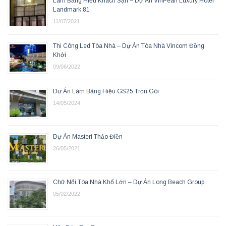
Làm Bảng Hiệu Khách Sạn – Dự Án VinPearl Luxury Hotel
Landmark 81
11/07/2021
Thi Công Led Tòa Nhà – Dự Án Tòa Nhà Vincom Đồng
Khởi
09/06/2022
Dự Án Làm Bảng Hiệu GS25 Trọn Gói
14/05/2024
Dự Án Masteri Thảo Điền
26/05/2021
Chữ Nổi Tòa Nhà Khổ Lớn – Dự Án Long Beach Group
05/02/2022