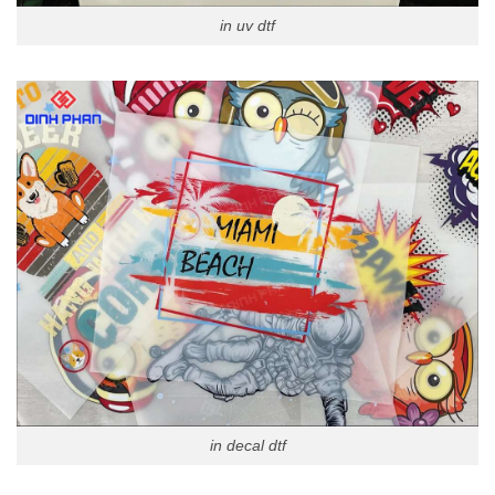
in uv dtf
in decal dtf