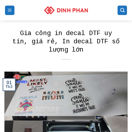
Skip
to
content
Gia công in decal DTF uy
tín, giá rẻ, In decal DTF số
lượng lớn
01
Th3