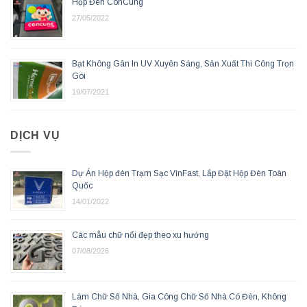
Hộp Đèn ConCung
27/05/2022
Bạt Không Gân In UV Xuyên Sáng, Sản Xuất Thi Công Trọn
Gói
19/07/2021
DỊCH VỤ
Dự Án Hộp đèn Trạm Sạc VinFast, Lắp Đặt Hộp Đèn Toàn
Quốc
14/01/2022
Các mẫu chữ nổi đẹp theo xu hướng
07/08/2026
Làm Chữ Số Nhà, Gia Công Chữ Số Nhà Có Đèn, Không