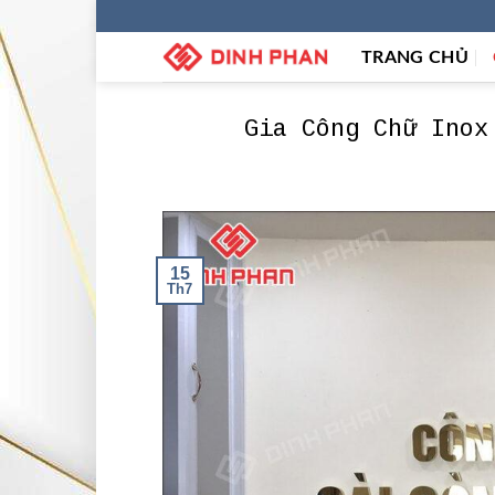
Skip
to
TRANG CHỦ
content
Gia Công Chữ Inox
15
Th7