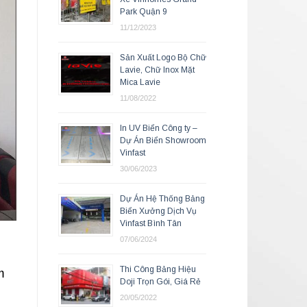
Park Quận 9
11/12/2023
Sản Xuất Logo Bộ Chữ
Lavie, Chữ Inox Mặt
Mica Lavie
11/08/2022
In UV Biển Công ty –
Dự Án Biển Showroom
Vinfast
30/06/2023
Dự Án Hệ Thống Bảng
Biển Xưởng Dịch Vụ
Vinfast Bình Tân
07/06/2024
Thi Công Bảng Hiệu
m
Doji Trọn Gói, Giá Rẻ
20/05/2022