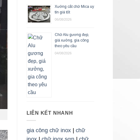
Xưởng cắt chữ Mica uy
tín giá tốt
06/08/2026
Chữ Alu gương đẹp,
giá xưởng, gia công
theo yêu cầu
04/08/2026
LIÊN KẾT NHANH
gia công chữ inox
|
chữ
inox
|
chữ inox sơn
|
chữ