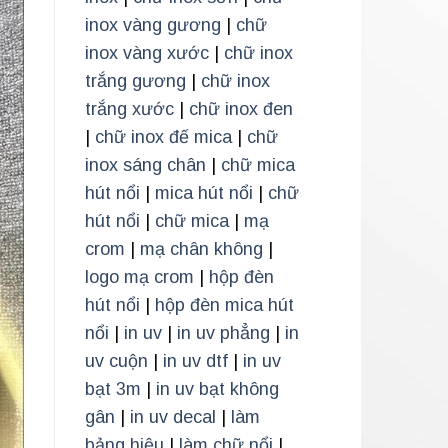
inox vàng gương
|
chữ
inox vàng xước
|
chữ inox
trắng gương
|
chữ inox
trắng xước
|
chữ inox đen
|
chữ inox đế mica
|
chữ
inox sáng chân
|
chữ mica
hút nổi
|
mica hút nổi
|
chữ
hút nổi
|
chữ mica
|
mạ
crom
|
mạ chân không
|
logo mạ crom
|
hộp đèn
hút nổi
|
hộp đèn mica hút
nổi
|
in uv
|
in uv phẳng
|
in
uv cuộn
|
in uv dtf
|
in uv
bạt 3m
|
in uv bạt không
gân
|
in uv decal
|
làm
bảng hiệu
|
làm chữ nổi
|