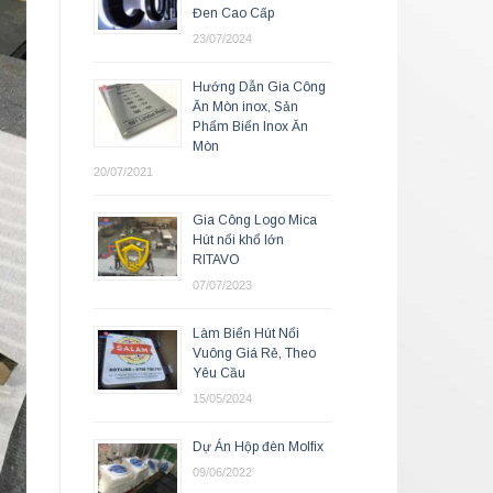
Đen Cao Cấp
23/07/2024
Hướng Dẫn Gia Công
Ăn Mòn inox, Sản
Phẩm Biển Inox Ăn
Mòn
20/07/2021
Gia Công Logo Mica
Hút nổi khổ lớn
RITAVO
07/07/2023
Làm Biển Hút Nổi
Vuông Giá Rẻ, Theo
Yêu Cầu
15/05/2024
Dự Án Hộp đèn Molfix
09/06/2022