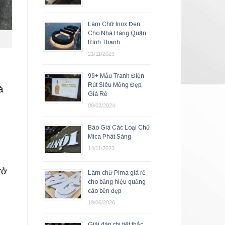
Làm Chữ Inox Đen
Cho Nhà Hàng Quận
Bình Thạnh
21/11/2023
99+ Mẫu Tranh Điện
Rút Siêu Mỏng Đẹp,
à
Giá Rẻ
08/03/2024
Báo Giá Các Loại Chữ
Mica Phát Sáng
14/11/2023
rở
Làm chữ Pima giá rẻ
cho bảng hiệu quảng
cáo bền đẹp
19/06/2026
Giải đáp chi tiết thắc