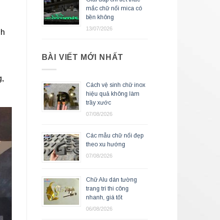
mắc chữ nổi mica có
bền không
13/07/2026
nh
BÀI VIẾT MỚI NHẤT
g,
Cách vệ sinh chữ inox
hiệu quả không làm
trầy xước
07/08/2026
Các mẫu chữ nổi đẹp
theo xu hướng
07/08/2026
Chữ Alu dán tường
trang trí thi công
nhanh, giá tốt
06/08/2026