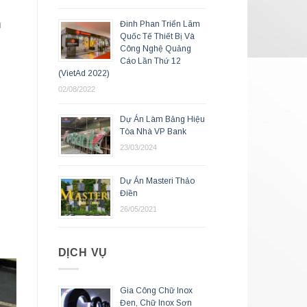
m
Đinh Phan Triển Lãm
Quốc Tế Thiết Bị Và
Công Nghệ Quảng
Cáo Lần Thứ 12
(VietAd 2022)
02/08/2022
Dự Án Làm Bảng Hiệu
Tòa Nhà VP Bank
23/03/2024
Dự Án Masteri Thảo
Điền
26/05/2021
DỊCH VỤ
Gia Công Chữ Inox
Đen, Chữ Inox Sơn