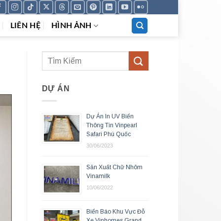
LIÊN HỆ
HÌNH ẢNH
DỰ ÁN
Dự Án In UV Biển
Thông Tin Vinpearl
Safari Phú Quốc
30/06/2023
Sản Xuất Chữ Nhôm
Vinamilk
10/06/2022
Biển Báo Khu Vực Đỗ
Xe Vinhomes Grand