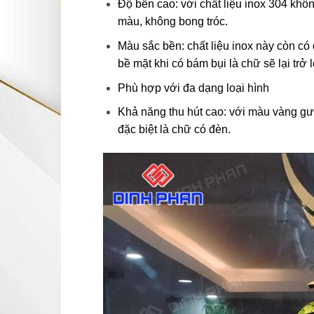
Độ bền cao: với chất liệu inox 304 khôn
màu, không bong tróc.
Màu sắc bền: chất liệu inox này còn có 
bề mặt khi có bám bụi là chữ sẽ lại trở
Phù hợp với đa dạng loại hình
Khả năng thu hút cao: với màu vàng gư
đặc biệt là chữ có đèn.