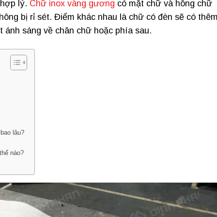
 hợp lý.
Chữ inox vàng gương
có mặt chữ và hông chữ
ông bị rỉ sét. Điểm khác nhau là chữ có đèn sẽ có thê
ắt ánh sáng về chân chữ hoặc phía sau.
 bao lâu?
thế nào?