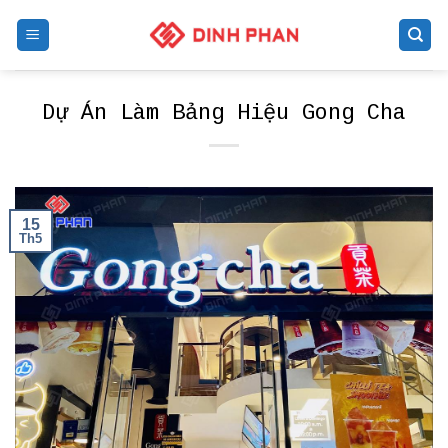
Skip
to
content
Dự Án Làm Bảng Hiệu Gong Cha
15
Th5