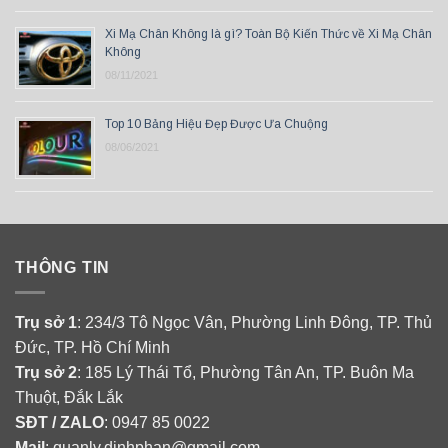
Xi Mạ Chân Không là gì? Toàn Bộ Kiến Thức về Xi Mạ Chân
Không
08/11/2021
Top 10 Bảng Hiệu Đẹp Được Ưa Chuộng
08/06/2021
THÔNG TIN
Trụ sở 1
: 234/3 Tô Ngọc Vân, Phường Linh Đông, TP. Thủ
Đức, TP. Hồ Chí Minh
Trụ sở 2
: 185 Lý Thái Tổ, Phường Tân An, TP. Buôn Ma
Thuột, Đắk Lắk
SĐT / ZALO
: 0947 85 0022
Mail
: quanlv.dinhphan@gmail.com