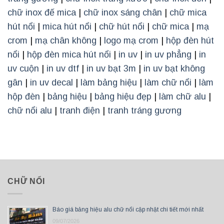
chữ inox đế mica
|
chữ inox sáng chân
|
chữ mica
hút nổi
|
mica hút nổi
|
chữ hút nổi
|
chữ mica
|
mạ
crom
|
mạ chân không
|
logo mạ crom
|
hộp đèn hút
nổi
|
hộp đèn mica hút nổi
|
in uv
|
in uv phẳng
|
in
uv cuộn
|
in uv dtf
|
in uv bạt 3m
|
in uv bạt không
gân
|
in uv decal
|
làm bảng hiệu
|
làm chữ nổi
|
làm
hộp đèn
|
bảng hiệu
|
bảng hiệu đẹp
|
làm chữ alu
|
chữ nổi alu
|
tranh điện
|
tranh tráng gương
CHỮ NỔI
Báo giá bảng hiệu alu chữ nổi cập nhật chi tiết mới nhất
09/07/2026