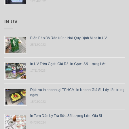
12/04/2022
IN UV
Biển Báo Bỏ Rác Đúng Nơi Quy Định Mica In UV
25/12/2023
In UV Trên Gạch Giá Rẻ, In Gạch Số Lượng Lớn
17/11/2023
Dịch vụ in nhanh tại TPHCM, In Nhanh Giá Sỉ, Lấy liền trong
ngày
15/03/2023
In Tem Dán Ly Trà Sữa Số Lượng Lớn, Giá Sỉ
04/05/2024