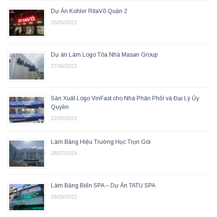
Dự Án Kohler RitaVõ Quận 2
25/05/2021
Dự án Làm Logo Tòa Nhà Masan Group
27/06/2023
Sản Xuất Logo VinFast cho Nhà Phân Phối và Đại Lý Ủy
Quyền
12/05/2023
Làm Bảng Hiệu Trường Học Trọn Gói
28/07/2024
Làm Bảng Biển SPA – Dự Án TATU SPA
26/05/2022