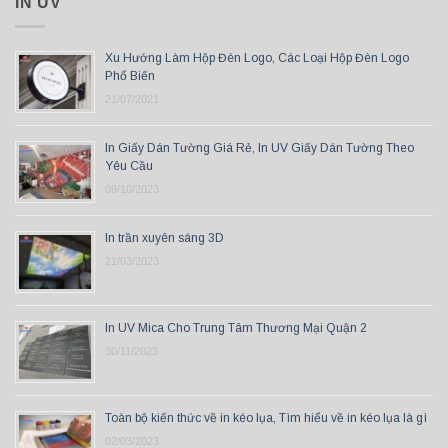
IN UV
Xu Hướng Làm Hộp Đèn Logo, Các Loại Hộp Đèn Logo
Phổ Biến
21/07/2021
In Giấy Dán Tường Giá Rẻ, In UV Giấy Dán Tường Theo
Yêu Cầu
09/10/2023
In trần xuyên sáng 3D
21/03/2023
In UV Mica Cho Trung Tâm Thương Mại Quận 2
30/11/2023
Toàn bộ kiến thức về in kéo lụa, Tìm hiểu về in kéo lụa là gì
02/03/2023