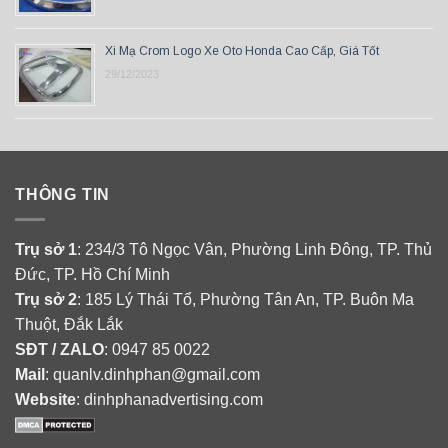
Xi Mạ Crom Logo Xe Oto Honda Cao Cấp, Giá Tốt
29/12/2023
THÔNG TIN
Trụ sở 1
: 234/3 Tô Ngọc Vân, Phường Linh Đông, TP. Thủ
Đức, TP. Hồ Chí Minh
Trụ sở 2
: 185 Lý Thái Tổ, Phường Tân An, TP. Buôn Ma
Thuột, Đắk Lắk
SĐT / ZALO
: 0947 85 0022
Mail
: quanlv.dinhphan@gmail.com
Website
: dinhphanadvertising.com