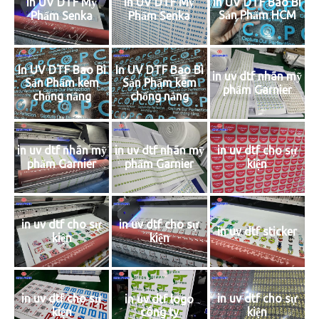
In UV DTF Mỹ
In UV DTF Mỹ
In UV DTF Bao Bì
Sản Phẩm HCM
Phẩm Senka
Phẩm Senka
In UV DTF Bao Bì
In UV DTF Bao Bì
in uv dtf nhãn mỹ
Sản Phẩm kem
Sản Phẩm kem
phẩm Garnier
chống nắng
chống nắng
in uv dtf nhãn mỹ
in uv dtf nhãn mỹ
in uv dtf cho sự
phẩm Garnier
phẩm Garnier
kiện
in uv dtf cho sự
in uv dtf cho sự
in uv dtf sticker
kiện
kiện
in uv dtf cho sự
in uv dtf cho sự
in uv dtf logo
kiện
công ty
kiện