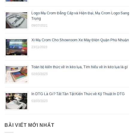
Logo Mạ Crom Đẳng Cấp và Hiện Đại, Mạ Crom Logo Sang
Trọng
09/07/2021
Xi Mạ Crom Cho Showroom Xe Máy Điện Quận Phú Nhuận
23/11/2023
Toàn bộ kiến thức về in kéo lụa, Tìm hiểu về in kéo lụa là gì
02/03/2023
In DTG Là Gì? Tất Tần Tật Kiến Thức về Kỹ Thuật In DTG
03/03/2023
BÀI VIẾT MỚI NHẤT