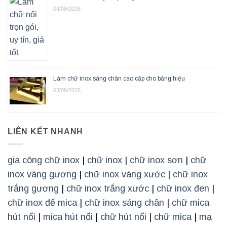
04/08/2026
Làm chữ inox sáng chân cao cấp cho bảng hiệu
03/08/2026
LIÊN KẾT NHANH
gia công chữ inox
|
chữ inox
|
chữ inox sơn
|
chữ
inox vàng gương
|
chữ inox vàng xước
|
chữ inox
trắng gương
|
chữ inox trắng xước
|
chữ inox đen
|
chữ inox đế mica
|
chữ inox sáng chân
|
chữ mica
hút nổi
|
mica hút nổi
|
chữ hút nổi
|
chữ mica
|
mạ