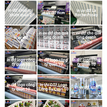
in dtf shop mỹ
in uv dtf La
in uv dtf hcm
phẩm quận 2
Roche-Posay
in uv dtf cho quà
in uv dtf cho quà
tặng doanh
tặng doanh
in uv dtf
nghiệp
nghiệp
in dtf logo công
in dtf logo công
in dtf logo công
ty quận 10
ty quận 10
ty quận 10
in dtf logo công
In UV DTF Logo
in uv dtf kính
ty quận 10
Công Ty Quận 10