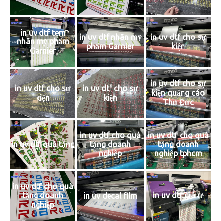
in uv dtf tem
in uv dtf nhãn mỹ
in uv dtf cho sự
nhãn mỹ phẩm
phẩm Garnier
kiện
Garnier
in uv dtf cho sự
in uv dtf cho sự
in uv dtf cho sự
kiện quảng cáo
kiện
kiện
Thủ Đức
in uv dtf cho quà
in uv dtf cho quà
tặng doanh
tặng doanh
in uv dtf quà tặng
nghiệp
nghiệp tphcm
in uv dtf cho quà
tặng doanh
in uv dtf giá rẻ
in uv decal film
nghiệp