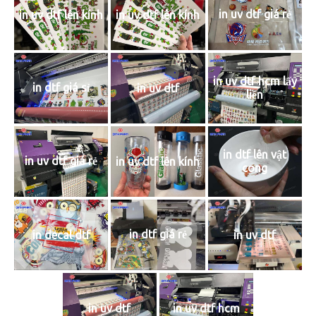
in uv dtf giá rẻ
in uv dtf lên kính
in uv dtf lên kính
in uv dtf hcm lấy
in dtf giá sỉ
in uv dtf
liền
in dtf lên vật
in uv dtf giá rẻ
in uv dtf lên kính
cong
in dtf giá rẻ
in decal dtf
in uv dtf
in uv dtf
in uv dtf hcm