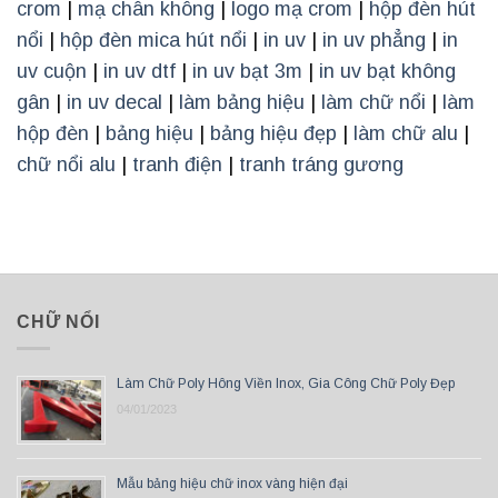
crom
|
mạ chân không
|
logo mạ crom
|
hộp đèn hút
nổi
|
hộp đèn mica hút nổi
|
in uv
|
in uv phẳng
|
in
uv cuộn
|
in uv dtf
|
in uv bạt 3m
|
in uv bạt không
gân
|
in uv decal
|
làm bảng hiệu
|
làm chữ nổi
|
làm
hộp đèn
|
bảng hiệu
|
bảng hiệu đẹp
|
làm chữ alu
|
chữ nổi alu
|
tranh điện
|
tranh tráng gương
CHỮ NỔI
Làm Chữ Poly Hông Viền Inox, Gia Công Chữ Poly Đẹp
04/01/2023
Mẫu bảng hiệu chữ inox vàng hiện đại