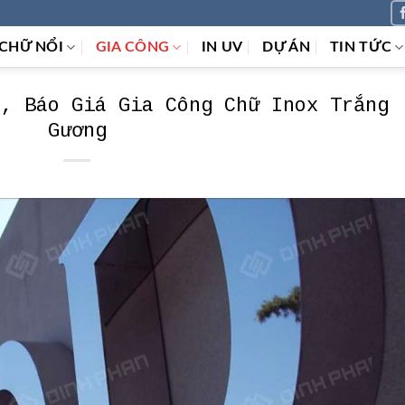
CHỮ NỔI
GIA CÔNG
IN UV
DỰ ÁN
TIN TỨC
g, Báo Giá Gia Công Chữ Inox Trắng
Gương