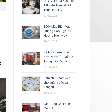
In DTG Là Gì? Tất Tần
Tật Kiến Thức về Kỹ
Thuật In DTG
03/03/2023
100+ Mẫu Biển Vẫy
,
Quảng Cáo Đẹp, Xu
Hướng Hiện Nay
18/04/2022
Kệ Mica Trưng Bày
Sản Phẩm, Ép Nổi Kệ
Trưng Bày Reddi
ì
21/11/2023
Làm chữ Foam đẹp
cho quảng cáo và
trang trí
19/06/2026
Gia Công Cắt Laser
Giá Rẻ