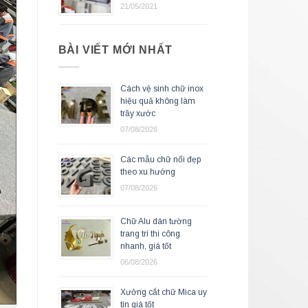
21/05/2021
BÀI VIẾT MỚI NHẤT
Cách vệ sinh chữ inox
hiệu quả không làm
trầy xước
07/08/2026
Các mẫu chữ nổi đẹp
theo xu hướng
07/08/2026
Chữ Alu dán tường
trang trí thi công
nhanh, giá tốt
06/08/2026
Xưởng cắt chữ Mica uy
tín giá tốt