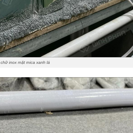
chữ inox mặt mica xanh lá