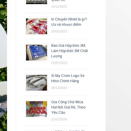
15/11/2023
In Chuyển Nhiệt là gì?
Ưu và nhược điểm
25/02/2023
Báo Giá Hộp Đèn 3M,
Làm Hộp Đèn 3M Chất
Lượng
21/07/2023
Xi Mạ Crom Logo Xe
Hino Chính Hãng
28/12/2023
Gia Công Chữ Mica
Hút Nổi Giá Rẻ, Theo
Yêu Cầu
21/07/2024