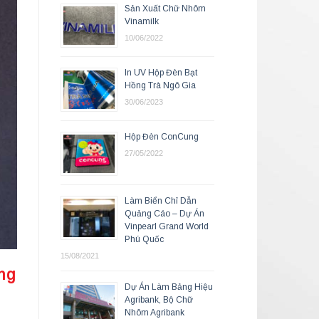
Sản Xuất Chữ Nhôm
Vinamilk
10/06/2022
In UV Hộp Đèn Bạt
Hồng Trà Ngô Gia
30/06/2023
Hộp Đèn ConCung
27/05/2022
Làm Biển Chỉ Dẫn
Quảng Cáo – Dự Án
Vinpearl Grand World
Phú Quốc
15/08/2021
ng
Dự Án Làm Bảng Hiệu
Agribank, Bộ Chữ
Nhôm Agribank