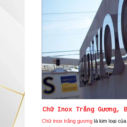
Chữ Inox Trắng Gương
, 
Chữ inox trắng gương
là kim loại củ