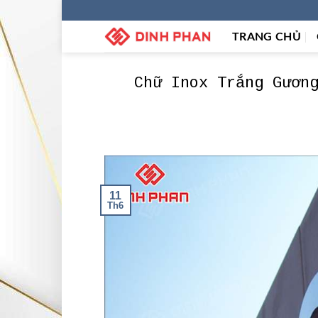
Skip
to
TRANG CHỦ
content
Chữ Inox Trắng Gươn
11
Th6