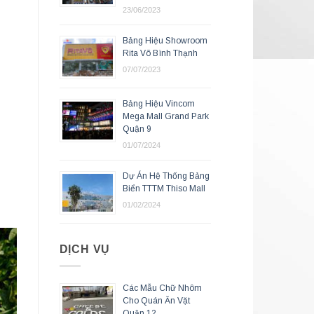
23/06/2023
Bảng Hiệu Showroom
Rita Võ Bình Thạnh
07/07/2023
Bảng Hiệu Vincom
Mega Mall Grand Park
Quận 9
01/07/2024
Dự Án Hệ Thống Bảng
Biển TTTM Thiso Mall
01/02/2024
DỊCH VỤ
Các Mẫu Chữ Nhôm
Cho Quán Ăn Vặt
Quận 12