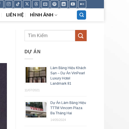
LIÊN HỆ
HÌNH ẢNH
DỰ ÁN
Làm Bảng Hiệu Khách
Sạn – Dự Án VinPearl
Luxury Hotel
Landmark 81
11/07/2021
Dự Án Làm Bảng Hiệu
TTTM Vincom Plaza
Ba Tháng Hai
14/05/2024