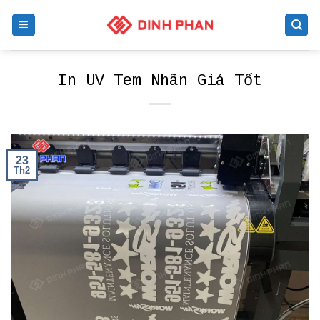
Skip
to
content
In UV Tem Nhãn Giá Tốt
23
Th2