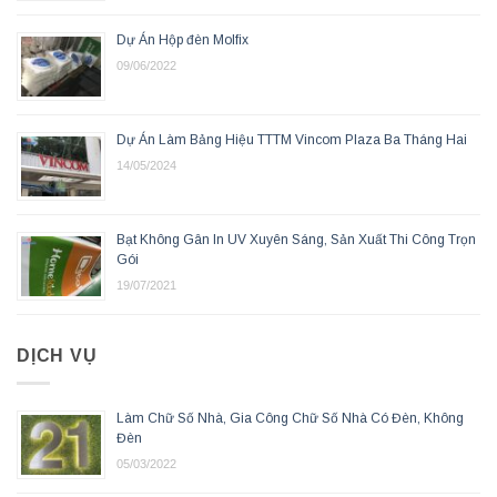
Dự Án Hộp đèn Molfix
09/06/2022
Dự Án Làm Bảng Hiệu TTTM Vincom Plaza Ba Tháng Hai
14/05/2024
Bạt Không Gân In UV Xuyên Sáng, Sản Xuất Thi Công Trọn
Gói
19/07/2021
DỊCH VỤ
Làm Chữ Số Nhà, Gia Công Chữ Số Nhà Có Đèn, Không
Đèn
05/03/2022