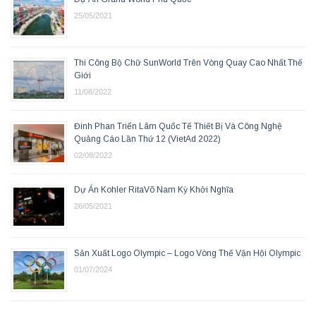
25/05/2021
Thi Công Bộ Chữ SunWorld Trên Vòng Quay Cao Nhất Thế
Giới
11/08/2022
Đinh Phan Triển Lãm Quốc Tế Thiết Bị Và Công Nghệ
Quảng Cáo Lần Thứ 12 (VietAd 2022)
02/08/2022
Dự Án Kohler RitaVõ Nam Kỳ Khởi Nghĩa
26/05/2021
Sản Xuất Logo Olympic – Logo Vòng Thế Vận Hội Olympic
01/07/2024