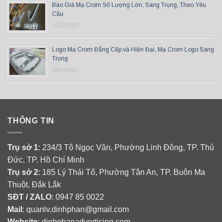
Báo Giá Mạ Crom Số Lượng Lớn, Sang Trọng, Theo Yêu
Cầu
20/07/2023
Logo Mạ Crom Đẳng Cấp và Hiện Đại, Mạ Crom Logo Sang
Trọng
09/07/2021
THÔNG TIN
Trụ sở 1
: 234/3 Tô Ngọc Vân, Phường Linh Đông, TP. Thủ
Đức, TP. Hồ Chí Minh
Trụ sở 2
: 185 Lý Thái Tổ, Phường Tân An, TP. Buôn Ma
Thuột, Đắk Lắk
SĐT / ZALO
: 0947 85 0022
Mail
: quanlv.dinhphan@gmail.com
Website
: dinhphanadvertising.com