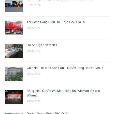
01/07/2024
Thi Công Bảng Hiệu Doji Trọn Gói, Giá Rẻ
20/05/2022
Dự Án Hộp đèn Molfix
09/06/2022
Chữ Nổi Tòa Nhà Khổ Lớn – Dự Án Long Beach Group
05/02/2022
Bảng Hiệu Dự Án WinMart, Biển Bạt WinMart, Bộ chữ
Winmart
19/04/2022
Dự Án Grand World Phú Quốc