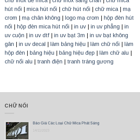
chữ inox đế mica
|
chữ inox sáng chân
|
chữ mica
hút nổi
|
mica hút nổi
|
chữ hút nổi
|
chữ mica
|
mạ
crom
|
mạ chân không
|
logo mạ crom
|
hộp đèn hút
nổi
|
hộp đèn mica hút nổi
|
in uv
|
in uv phẳng
|
in
uv cuộn
|
in uv dtf
|
in uv bạt 3m
|
in uv bạt không
gân
|
in uv decal
|
làm bảng hiệu
|
làm chữ nổi
|
làm
hộp đèn
|
bảng hiệu
|
bảng hiệu đẹp
|
làm chữ alu
|
chữ nổi alu
|
tranh điện
|
tranh tráng gương
CHỮ NỔI
Báo Giá Các Loại Chữ Mica Phát Sáng
14/11/2023