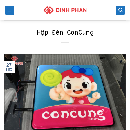
Skip
to
content
Hộp Đèn ConCung
27
Th5