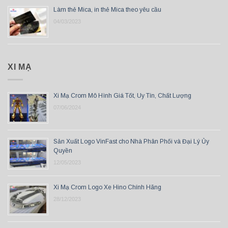
Làm thẻ Mica, in thẻ Mica theo yêu cầu
04/03/2023
XI MẠ
Xi Mạ Crom Mô Hình Giá Tốt, Uy Tín, Chất Lượng
07/06/2024
Sản Xuất Logo VinFast cho Nhà Phân Phối và Đại Lý Ủy
Quyền
12/05/2023
Xi Mạ Crom Logo Xe Hino Chính Hãng
28/12/2023