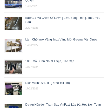
Quyền
12/05/2023
Báo Giá Mạ Crom Số Lượng Lớn, Sang Trọng, Theo Yêu
Cầu
20/07/2023
Làm Chữ Inox Vàng, Inox Vàng Mờ, Gương, Vân Xước
17/06/2022
100+ Mẫu Chữ Nổi 3D Đẹp, Cao Cấp
15/07/2024
Dịch Vụ In UV DTF (Direct to Film)
17/02/2023
Dự Án Hộp đèn Trạm Sạc VinFast, Lắp Đặt Hộp Đèn Toàn