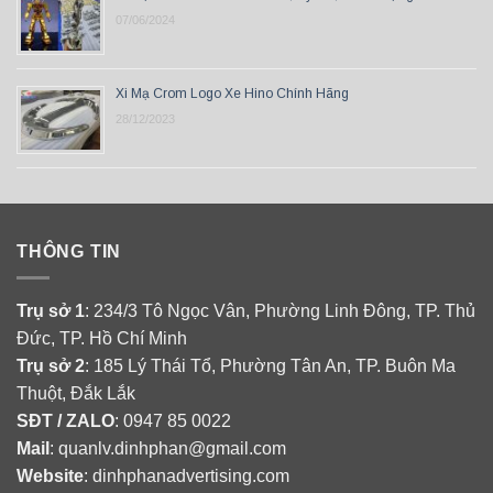
07/06/2024
Xi Mạ Crom Logo Xe Hino Chính Hãng
28/12/2023
THÔNG TIN
Trụ sở 1
: 234/3 Tô Ngọc Vân, Phường Linh Đông, TP. Thủ
Đức, TP. Hồ Chí Minh
Trụ sở 2
: 185 Lý Thái Tổ, Phường Tân An, TP. Buôn Ma
Thuột, Đắk Lắk
SĐT / ZALO
: 0947 85 0022
Mail
: quanlv.dinhphan@gmail.com
Website
: dinhphanadvertising.com