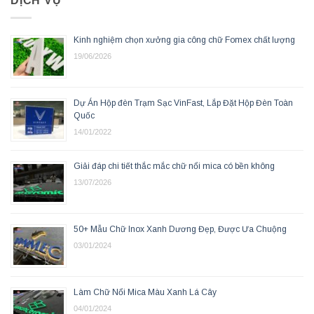
DỊCH VỤ
Kinh nghiệm chọn xưởng gia công chữ Fomex chất lượng
19/06/2026
Dự Án Hộp đèn Trạm Sạc VinFast, Lắp Đặt Hộp Đèn Toàn
Quốc
14/01/2022
Giải đáp chi tiết thắc mắc chữ nổi mica có bền không
13/07/2026
50+ Mẫu Chữ Inox Xanh Dương Đẹp, Được Ưa Chuộng
03/01/2024
Làm Chữ Nổi Mica Màu Xanh Lá Cây
04/01/2024