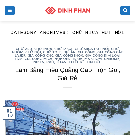
Skip
to
content
CATEGORY ARCHIVES:
CHỮ MICA HÚT NỔI
CHỮ ALU
,
CHỮ INOX
,
CHỮ MICA
,
CHỮ MICA HÚT NỔI
,
CHỮ
NHÔM
,
CHỮ NỔI
,
CHỮ TOLE
,
DỰ ÁN
,
GIA CÔNG
,
GIA CÔNG CẮT
LASER
,
GIA CÔNG CNC
,
GIA CÔNG INOX
,
GIA CÔNG KIM LOẠI
TẤM
,
GIA CÔNG MICA
,
HỘP ĐÈN
,
IN UV
,
MẠ CROM, CHROME,
NIKEN, PVD, TITAN
,
THIẾT KẾ
,
TIN TỨC
Làm Bảng Hiệu Quảng Cáo Trọn Gói,
Giá Rẻ
01
Th3