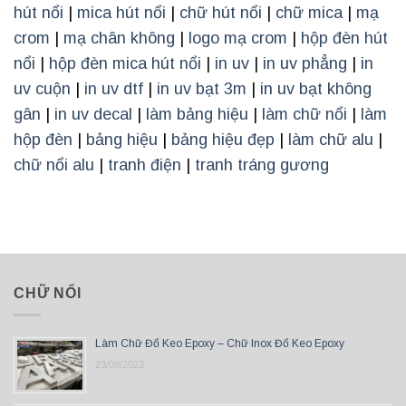
hút nổi
|
mica hút nổi
|
chữ hút nổi
|
chữ mica
|
mạ
crom
|
mạ chân không
|
logo mạ crom
|
hộp đèn hút
nổi
|
hộp đèn mica hút nổi
|
in uv
|
in uv phẳng
|
in
uv cuộn
|
in uv dtf
|
in uv bạt 3m
|
in uv bạt không
gân
|
in uv decal
|
làm bảng hiệu
|
làm chữ nổi
|
làm
hộp đèn
|
bảng hiệu
|
bảng hiệu đẹp
|
làm chữ alu
|
chữ nổi alu
|
tranh điện
|
tranh tráng gương
CHỮ NỔI
Làm Chữ Đổ Keo Epoxy – Chữ Inox Đổ Keo Epoxy
23/08/2023