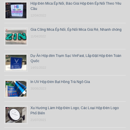
Hộp Đèn Mica Ép Nổi, Báo Giá Hộp Đèn Ép Nổi Theo Yêu
Cầu
12/04/2022
Gia Công Mica Ép Nổi, Ép Nổi Mica Giá Rẻ, Nhanh chóng
11/04/2022
Dự Án Hộp đèn Trạm Sạc VinFast, Lắp Đặt Hộp Đèn Toàn
Quốc
14/01/2022
In UV Hộp Đèn Bạt Hồng Trà Ngô Gia
30/06/2023
Xu Hướng Làm Hộp Đèn Logo, Các Loại Hộp Đèn Logo
Phổ Biến
21/07/2021