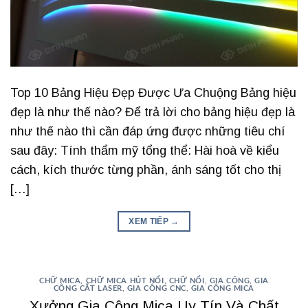
Top 10 Bảng Hiệu Đẹp Được Ưa Chuộng Bảng hiệu
đẹp là như thế nào? Để trả lời cho bảng hiệu đẹp là
như thế nào thì cần đáp ứng được những tiêu chí
sau đây: Tính thẩm mỹ tổng thể: Hài hoà về kiểu
cách, kích thước từng phần, ánh sáng tốt cho thị
[…]
XEM TIẾP
→
CHỮ MICA
,
CHỮ MICA HÚT NỔI
,
CHỮ NỔI
,
GIA CÔNG
,
GIA
CÔNG CẮT LASER
,
GIA CÔNG CNC
,
GIA CÔNG MICA
Xưởng Gia Công Mica Uy Tín Và Chất