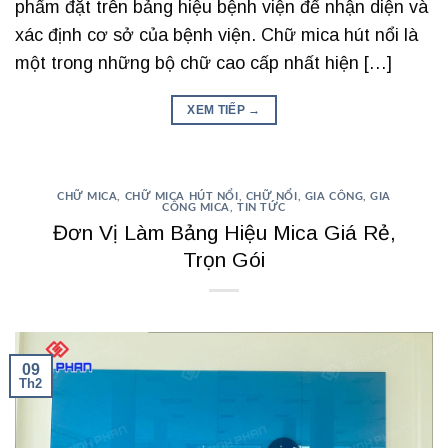
phẩm đặt trên bảng hiệu bệnh viện để nhận diện và
xác định cơ sở của bệnh viện. Chữ mica hút nổi là
một trong những bộ chữ cao cấp nhất hiện […]
XEM TIẾP
→
CHỮ MICA
,
CHỮ MICA HÚT NỔI
,
CHỮ NỔI
,
GIA CÔNG
,
GIA
CÔNG MICA
,
TIN TỨC
Đơn Vị Làm Bảng Hiệu Mica Giá Rẻ,
Trọn Gói
09
Th2