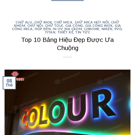
CHỮ ALU
,
CHỮ INOX
,
CHỮ MICA
,
CHỮ MICA HÚT NỔI
,
CHỮ
NHÔM
,
CHỮ NỔI
,
CHỮ TOLE
,
GIA CÔNG
,
GIA CÔNG INOX
,
GIA
CÔNG MICA
,
HỘP ĐÈN
,
IN UV
,
MẠ CROM, CHROME, NIKEN, PVD,
TITAN
,
THIẾT KẾ
,
TIN TỨC
Top 10 Bảng Hiệu Đẹp Được Ưa
Chuộng
08
Th6