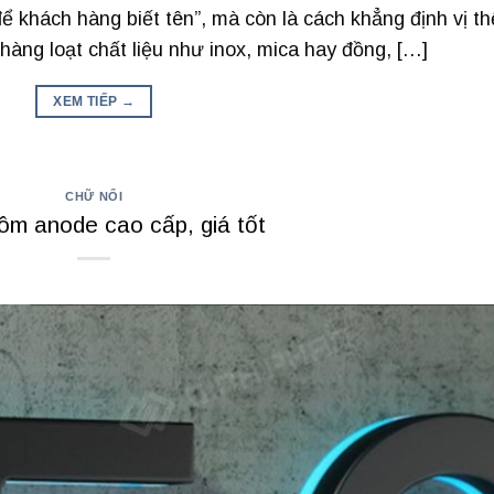
ể khách hàng biết tên”, mà còn là cách khẳng định vị th
àng loạt chất liệu như inox, mica hay đồng, […]
XEM TIẾP
→
CHỮ NỔI
m anode cao cấp, giá tốt