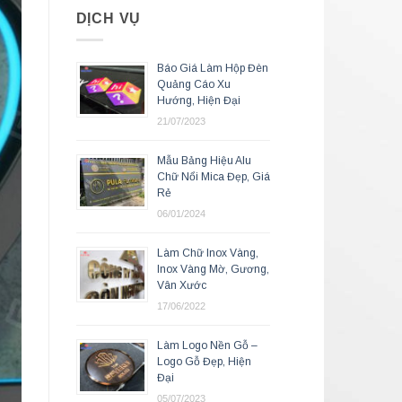
DỊCH VỤ
Báo Giá Làm Hộp Đèn
Quảng Cáo Xu
Hướng, Hiện Đại
21/07/2023
Mẫu Bảng Hiệu Alu
Chữ Nổi Mica Đẹp, Giá
Rẻ
06/01/2024
Làm Chữ Inox Vàng,
Inox Vàng Mờ, Gương,
Vân Xước
17/06/2022
Làm Logo Nền Gỗ –
Logo Gỗ Đẹp, Hiện
Đại
05/07/2023