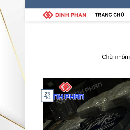
Skip
to
TRANG CHỦ
content
Chữ nhôm 
23
Th4