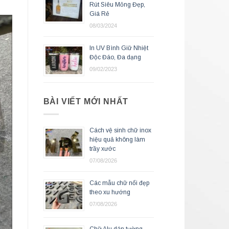
Rút Siêu Mỏng Đẹp,
Giá Rẻ
08/03/2024
In UV Bình Giữ Nhiệt
Độc Đáo, Đa dạng
09/02/2023
BÀI VIẾT MỚI NHẤT
Cách vệ sinh chữ inox
hiệu quả không làm
trầy xước
07/08/2026
Các mẫu chữ nổi đẹp
theo xu hướng
07/08/2026
Chữ Alu dán tường