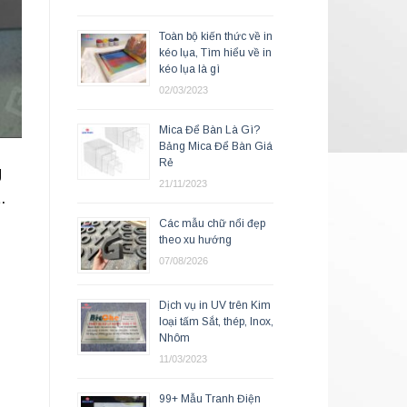
Toàn bộ kiến thức về in
kéo lụa, Tìm hiểu về in
kéo lụa là gì
02/03/2023
Mica Để Bàn Là Gì?
Bảng Mica Để Bàn Giá
Rẻ
g
21/11/2023
.
Các mẫu chữ nổi đẹp
theo xu hướng
07/08/2026
Dịch vụ in UV trên Kim
loại tấm Sắt, thép, Inox,
Nhôm
11/03/2023
99+ Mẫu Tranh Điện