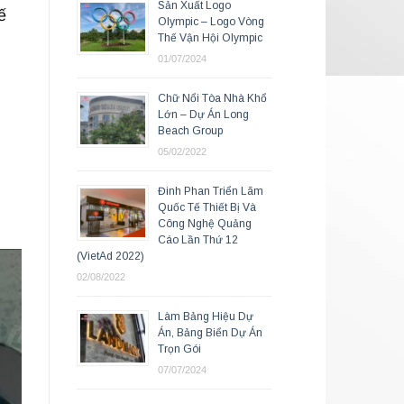
Sản Xuất Logo
ế
Olympic – Logo Vòng
Thế Vận Hội Olympic
01/07/2024
Chữ Nổi Tòa Nhà Khổ
Lớn – Dự Án Long
Beach Group
05/02/2022
Đinh Phan Triển Lãm
Quốc Tế Thiết Bị Và
Công Nghệ Quảng
Cáo Lần Thứ 12
(VietAd 2022)
02/08/2022
Làm Bảng Hiệu Dự
Án, Bảng Biển Dự Án
Trọn Gói
07/07/2024