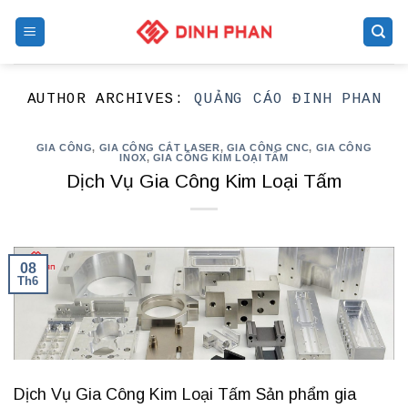
Skip
to
content
AUTHOR ARCHIVES:
QUẢNG CÁO ĐINH PHAN
GIA CÔNG
,
GIA CÔNG CẮT LASER
,
GIA CÔNG CNC
,
GIA CÔNG
INOX
,
GIA CÔNG KIM LOẠI TẤM
Dịch Vụ Gia Công Kim Loại Tấm
08
Th6
Dịch Vụ Gia Công Kim Loại Tấm Sản phẩm gia