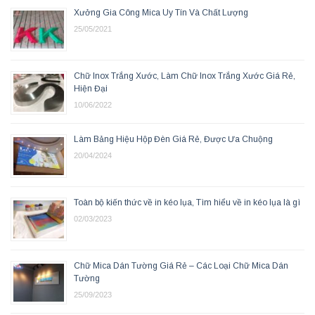
Xưởng Gia Công Mica Uy Tín Và Chất Lượng
25/05/2021
Chữ Inox Trắng Xước, Làm Chữ Inox Trắng Xước Giá Rẻ,
Hiện Đại
10/06/2022
Làm Bảng Hiệu Hộp Đèn Giá Rẻ, Được Ưa Chuộng
20/04/2024
Toàn bộ kiến thức về in kéo lụa, Tìm hiểu về in kéo lụa là gì
02/03/2023
Chữ Mica Dán Tường Giá Rẻ – Các Loại Chữ Mica Dán
Tường
25/09/2023