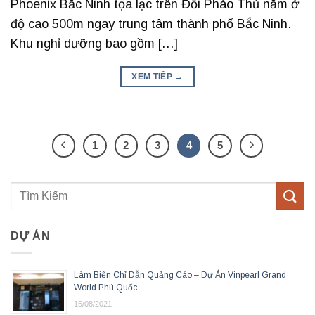
Phoenix Bắc Ninh tọa lạc trên Đồi Pháo Thủ nằm ở
độ cao 500m ngay trung tâm thành phố Bắc Ninh.
Khu nghỉ dưỡng bao gồm […]
XEM TIẾP
→
1
2
3
4
5
DỰ ÁN
Làm Biển Chỉ Dẫn Quảng Cáo – Dự Án Vinpearl Grand
World Phú Quốc
15/08/2021