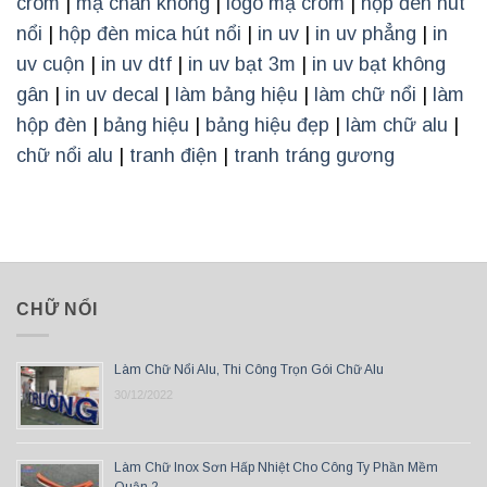
crom
|
mạ chân không
|
logo mạ crom
|
hộp đèn hút
nổi
|
hộp đèn mica hút nổi
|
in uv
|
in uv phẳng
|
in
uv cuộn
|
in uv dtf
|
in uv bạt 3m
|
in uv bạt không
gân
|
in uv decal
|
làm bảng hiệu
|
làm chữ nổi
|
làm
hộp đèn
|
bảng hiệu
|
bảng hiệu đẹp
|
làm chữ alu
|
chữ nổi alu
|
tranh điện
|
tranh tráng gương
CHỮ NỔI
Làm Chữ Nổi Alu, Thi Công Trọn Gói Chữ Alu
30/12/2022
Làm Chữ Inox Sơn Hấp Nhiệt Cho Công Ty Phần Mềm