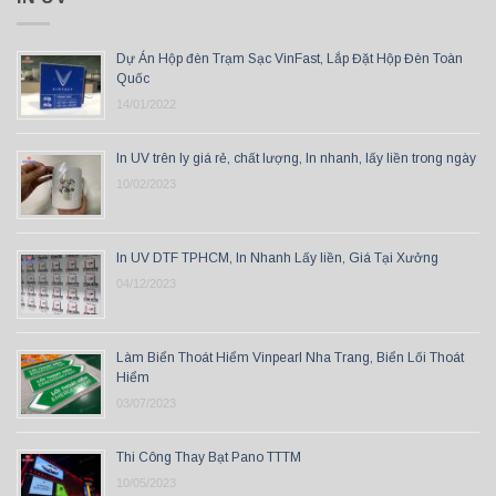
Dự Án Hộp đèn Trạm Sạc VinFast, Lắp Đặt Hộp Đèn Toàn
Quốc
14/01/2022
In UV trên ly giá rẻ, chất lượng, In nhanh, lấy liền trong ngày
10/02/2023
In UV DTF TPHCM, In Nhanh Lấy liền, Giá Tại Xưởng
04/12/2023
Làm Biển Thoát Hiểm Vinpearl Nha Trang, Biển Lối Thoát
Hiểm
03/07/2023
Thi Công Thay Bạt Pano TTTM
10/05/2023