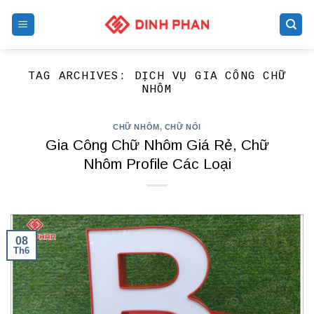
Skip
to
content
TAG ARCHIVES:
DỊCH VỤ GIA CÔNG CHỮ
NHÔM
CHỮ NHÔM
,
CHỮ NỔI
Gia Công Chữ Nhôm Giá Rẻ, Chữ
Nhôm Profile Các Loại
08
Th6