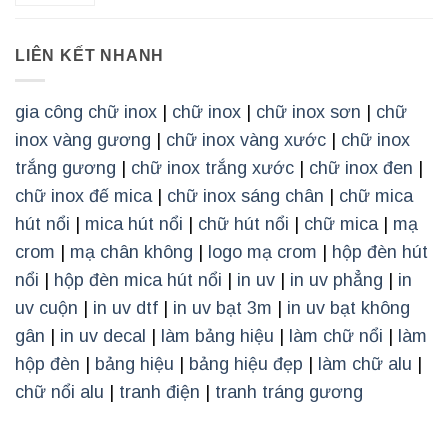
LIÊN KẾT NHANH
gia công chữ inox
|
chữ inox
|
chữ inox sơn
|
chữ
inox vàng gương
|
chữ inox vàng xước
|
chữ inox
trắng gương
|
chữ inox trắng xước
|
chữ inox đen
|
chữ inox đế mica
|
chữ inox sáng chân
|
chữ mica
hút nổi
|
mica hút nổi
|
chữ hút nổi
|
chữ mica
|
mạ
crom
|
mạ chân không
|
logo mạ crom
|
hộp đèn hút
nổi
|
hộp đèn mica hút nổi
|
in uv
|
in uv phẳng
|
in
uv cuộn
|
in uv dtf
|
in uv bạt 3m
|
in uv bạt không
gân
|
in uv decal
|
làm bảng hiệu
|
làm chữ nổi
|
làm
hộp đèn
|
bảng hiệu
|
bảng hiệu đẹp
|
làm chữ alu
|
chữ nổi alu
|
tranh điện
|
tranh tráng gương