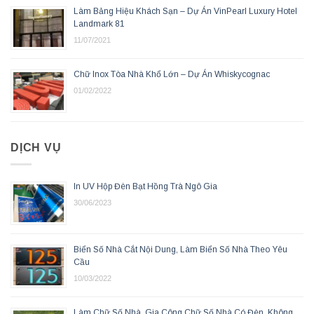
Làm Bảng Hiệu Khách Sạn – Dự Án VinPearl Luxury Hotel
Landmark 81
11/07/2021
Chữ Inox Tòa Nhà Khổ Lớn – Dự Án Whiskycognac
01/02/2022
DỊCH VỤ
In UV Hộp Đèn Bạt Hồng Trà Ngô Gia
30/06/2023
Biển Số Nhà Cắt Nội Dung, Làm Biển Số Nhà Theo Yêu
Cầu
10/03/2022
Làm Chữ Số Nhà, Gia Công Chữ Số Nhà Có Đèn, Không