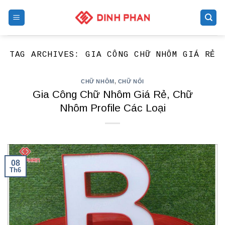
Skip
to
content
TAG ARCHIVES:
GIA CÔNG CHỮ NHÔM GIÁ RẺ
CHỮ NHÔM
,
CHỮ NỔI
Gia Công Chữ Nhôm Giá Rẻ, Chữ
Nhôm Profile Các Loại
08
Th6