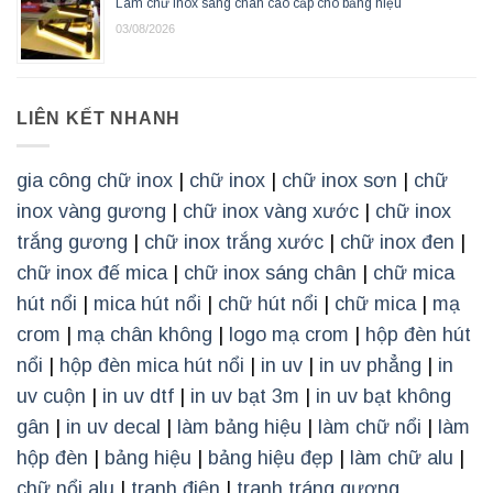
Làm chữ inox sáng chân cao cấp cho bảng hiệu
03/08/2026
LIÊN KẾT NHANH
gia công chữ inox
|
chữ inox
|
chữ inox sơn
|
chữ
inox vàng gương
|
chữ inox vàng xước
|
chữ inox
trắng gương
|
chữ inox trắng xước
|
chữ inox đen
|
chữ inox đế mica
|
chữ inox sáng chân
|
chữ mica
hút nổi
|
mica hút nổi
|
chữ hút nổi
|
chữ mica
|
mạ
crom
|
mạ chân không
|
logo mạ crom
|
hộp đèn hút
nổi
|
hộp đèn mica hút nổi
|
in uv
|
in uv phẳng
|
in
uv cuộn
|
in uv dtf
|
in uv bạt 3m
|
in uv bạt không
gân
|
in uv decal
|
làm bảng hiệu
|
làm chữ nổi
|
làm
hộp đèn
|
bảng hiệu
|
bảng hiệu đẹp
|
làm chữ alu
|
chữ nổi alu
|
tranh điện
|
tranh tráng gương