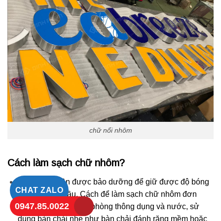
chữ nổi nhôm
Cách làm sạch chữ nhôm?
Chữ nhôm cần được bảo dưỡng để giữ được độ bóng
CHAT ZALO
và sáng ban đầu. Cách để làm sạch chữ nhôm đơn
0947.85.0022
giản nhất là bằng xà phòng thông dụng và nước, sử
dụng bàn chải nhẹ như bàn chải đánh răng mềm hoặc