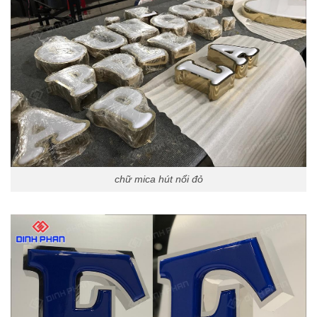
chữ mica hút nổi đỏ