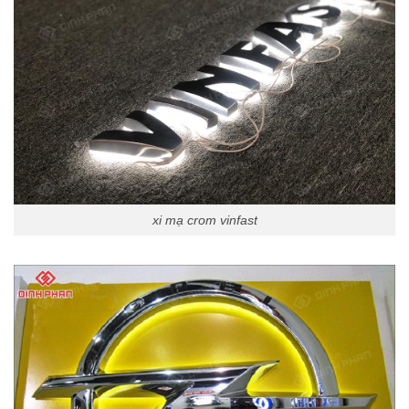
xi mạ crom vinfast