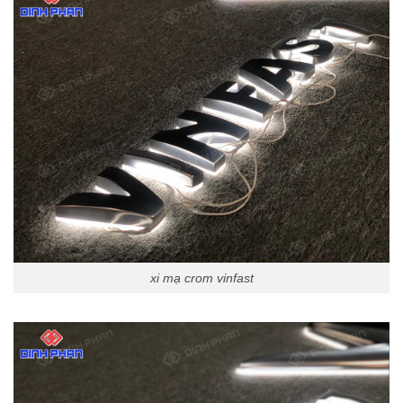
xi mạ crom vinfast