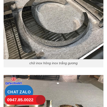
chữ inox hông inox trắng gương
CHAT ZALO
0947.85.0022