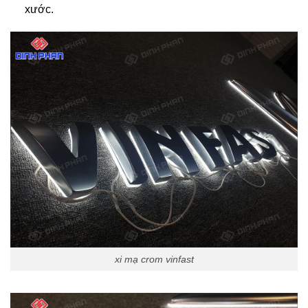
xước.
xi mạ crom vinfast