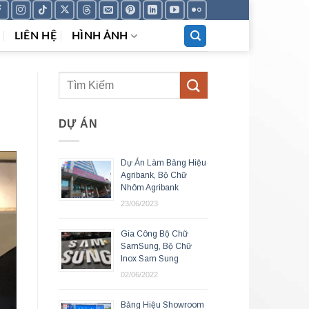
LIÊN HỆ
HÌNH ẢNH
DỰ ÁN
Dự Án Làm Bảng Hiệu
Agribank, Bộ Chữ
Nhôm Agribank
23/06/2023
Gia Công Bộ Chữ
SamSung, Bộ Chữ
Inox Sam Sung
02/06/2022
Bảng Hiệu Showroom