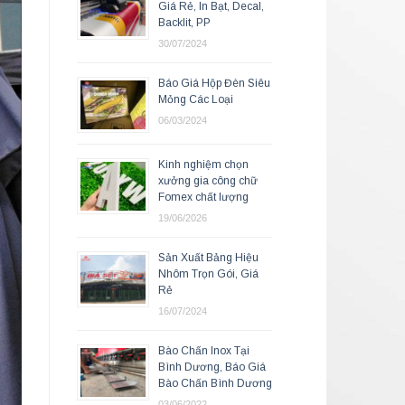
Giá Rẻ, In Bạt, Decal,
Backlit, PP
30/07/2024
Báo Giá Hộp Đèn Siêu
Mỏng Các Loại
06/03/2024
Kinh nghiệm chọn
xưởng gia công chữ
Fomex chất lượng
19/06/2026
Sản Xuất Bảng Hiệu
Nhôm Trọn Gói, Giá
Rẻ
16/07/2024
Bào Chấn Inox Tại
Bình Dương, Báo Giá
Bào Chấn Bình Dương
03/06/2022