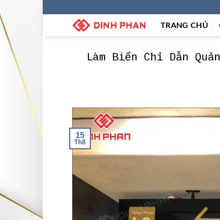
Skip
to
TRANG CHỦ
content
Làm Biển Chỉ Dẫn Quả
15
Th8