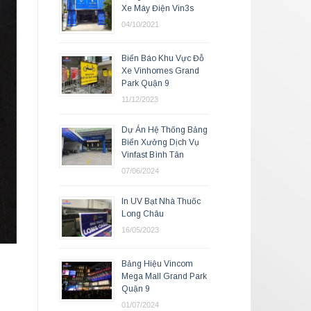
Xe Máy Điện Vin3s
04/10/2021
Biển Báo Khu Vực Đỗ
Xe Vinhomes Grand
Park Quận 9
11/12/2023
Dự Án Hệ Thống Bảng
Biển Xưởng Dịch Vụ
Vinfast Bình Tân
07/06/2024
In UV Bạt Nhà Thuốc
Long Châu
16/05/2023
Bảng Hiệu Vincom
Mega Mall Grand Park
Quận 9
01/07/2024