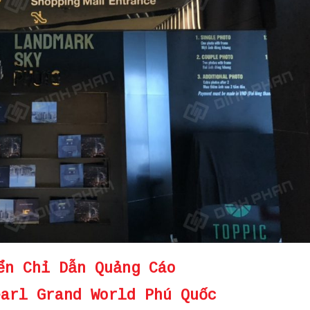
ển Chỉ Dẫn Quảng Cáo
earl Grand World Phú Quốc