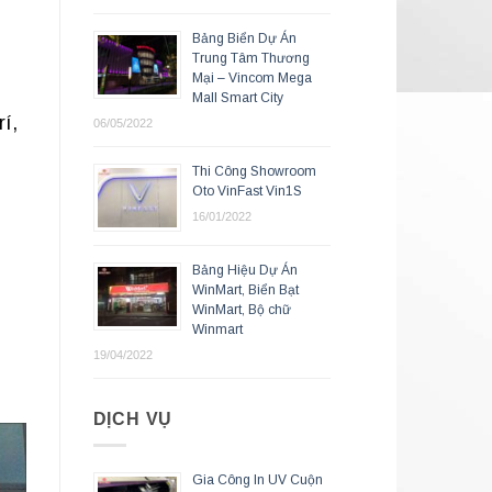
Bảng Biển Dự Án
Trung Tâm Thương
Mại – Vincom Mega
Mall Smart City
rí,
06/05/2022
Thi Công Showroom
Oto VinFast Vin1S
16/01/2022
Bảng Hiệu Dự Án
WinMart, Biển Bạt
WinMart, Bộ chữ
Winmart
19/04/2022
DỊCH VỤ
Gia Công In UV Cuộn