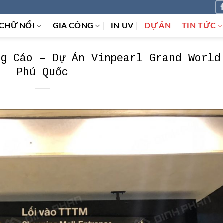
CHỮ NỔI
GIA CÔNG
IN UV
DỰ ÁN
TIN TỨC
ng Cáo – Dự Án Vinpearl Grand World
Phú Quốc