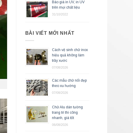
Báo giá in UV, in UV
trên mọi chất liệu
31/10/2022
BÀI VIẾT MỚI NHẤT
Cách vệ sinh chữ inox
hiệu quả không làm
trầy xước
07/08/2026
Các mẫu chữ nổi đẹp
theo xu hướng
07/08/2026
Chữ Alu dán tường
trang trí thi công
nhanh, giá tốt
06/08/2026