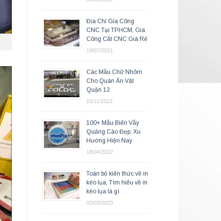
Địa Chỉ Gia Công
CNC Tại TPHCM, Gia
Công Cắt CNC Giá Rẻ
19/07/2021
Các Mẫu Chữ Nhôm
Cho Quán Ăn Vặt
Quận 12
15/11/2023
100+ Mẫu Biển Vẫy
Quảng Cáo Đẹp, Xu
Hướng Hiện Nay
18/04/2022
Toàn bộ kiến thức về in
kéo lụa, Tìm hiểu về in
kéo lụa là gì
02/03/2023