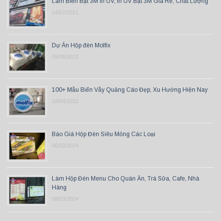
Làm Biển Bạt 3M In UV, In UV Bạt 3M Giá Rẻ, Chất Lượng
14/07/2021
Dự Án Hộp đèn Molfix
09/06/2022
100+ Mẫu Biển Vẫy Quảng Cáo Đẹp, Xu Hướng Hiện Nay
18/04/2022
Báo Giá Hộp Đèn Siêu Mỏng Các Loại
06/03/2024
Làm Hộp Đèn Menu Cho Quán Ăn, Trà Sữa, Cafe, Nhà
Hàng
08/03/2024