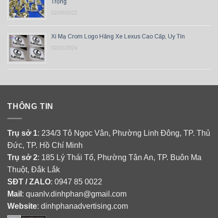
Trọng
02/06/2022
Xi Mạ Crom Logo Hãng Xe Lexus Cao Cấp, Uy Tín
02/01/2024
THÔNG TIN
Trụ sở 1
: 234/3 Tô Ngọc Vân, Phường Linh Đông, TP. Thủ
Đức, TP. Hồ Chí Minh
Trụ sở 2
: 185 Lý Thái Tổ, Phường Tân An, TP. Buôn Ma
Thuột, Đắk Lắk
SĐT / ZALO
: 0947 85 0022
Mail
: quanlv.dinhphan@gmail.com
Website
: dinhphanadvertising.com