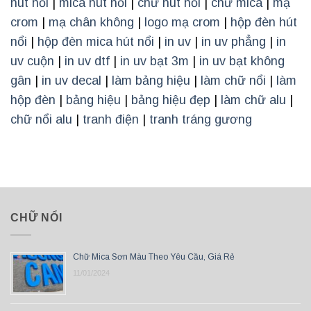
hút nổi
|
mica hút nổi
|
chữ hút nổi
|
chữ mica
|
mạ
crom
|
mạ chân không
|
logo mạ crom
|
hộp đèn hút
nổi
|
hộp đèn mica hút nổi
|
in uv
|
in uv phẳng
|
in
uv cuộn
|
in uv dtf
|
in uv bạt 3m
|
in uv bạt không
gân
|
in uv decal
|
làm bảng hiệu
|
làm chữ nổi
|
làm
hộp đèn
|
bảng hiệu
|
bảng hiệu đẹp
|
làm chữ alu
|
chữ nổi alu
|
tranh điện
|
tranh tráng gương
CHỮ NỔI
Chữ Mica Sơn Màu Theo Yêu Cầu, Giá Rẻ
11/01/2024