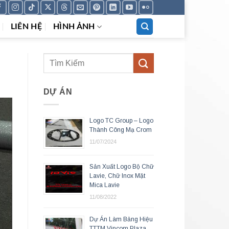
LIÊN HỆ
HÌNH ẢNH
DỰ ÁN
Logo TC Group – Logo
Thành Công Mạ Crom
11/07/2024
Sản Xuất Logo Bộ Chữ
Lavie, Chữ Inox Mặt
Mica Lavie
11/08/2022
Dự Án Làm Bảng Hiệu
TTTM Vincom Plaza