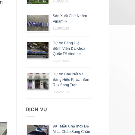
ển
26/05/2021
Sản Xuất Chữ Nhôm
Vinamilk
10/06/2022
Dự Án Bảng Hiệu
Bệnh Viện Đa Khoa
Quốc Tế Vinmec
22/11/2023
Dự Án Chữ Nổi Và
Bảng Hiệu Khách Sạn
Rex Sang Trọng
06/02/2022
DỊCH VỤ
99+ Mẫu Chữ Inox Đế
Mica Cháo Sáng Chân