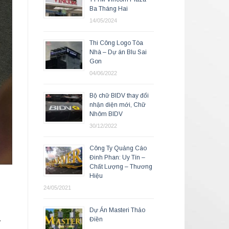
Ba Tháng Hai
14/05/2024
Thi Công Logo Tòa
Nhà – Dự án Blu Sai
Gon
04/06/2022
Bộ chữ BIDV thay đổi
nhận diện mới, Chữ
Nhôm BIDV
30/12/2022
Công Ty Quảng Cáo
Đinh Phan: Uy Tín –
Chất Lượng – Thương
Hiệu
24/05/2021
Dự Án Masteri Thảo
.
Điền