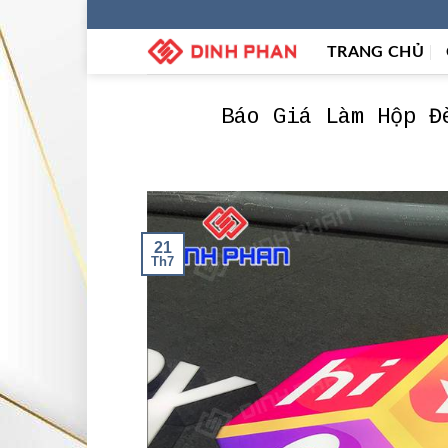
Skip
to
TRANG CHỦ
content
Báo Giá Làm Hộp Đ
21
Th7