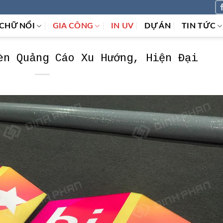
CHỮ NỔI
GIA CÔNG
IN UV
DỰ ÁN
TIN TỨC
èn Quảng Cáo Xu Hướng, Hiện Đại