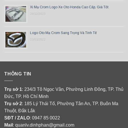
Xi Mạ Crom Logo Xe Oto Honda Cao Cấp, Giá Tốt
29/12/2023
Logo Oto Mạ Crom Sang Trọng Và Tinh Tế
03/03/2022
THÔNG TIN
Trụ sở 1
: 234/3 Tô Ngọc Vân, Phường Linh Đông, TP. Thủ
Đức, TP. Hồ Chí Minh
Trụ sở 2
: 185 Lý Thái Tổ, Phường Tân An, TP. Buôn Ma
Thuột, Đắk Lắk
SĐT / ZALO
: 0947 85 0022
Mail
: quanlv.dinhphan@gmail.com