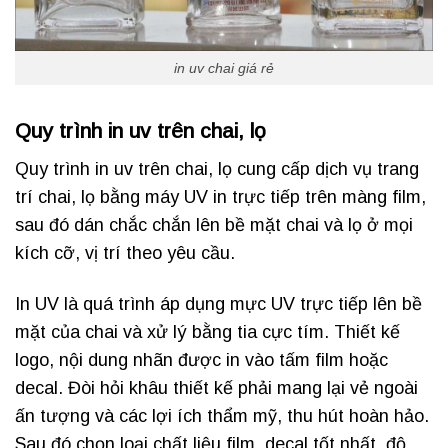
in uv chai giá rẻ
Quy trình in uv trên chai, lọ
Quy trình in uv trên chai, lọ cung cấp dịch vụ trang
trí chai, lọ bằng máy UV in trực tiếp trên màng film,
sau đó dán chắc chắn lên bề mặt chai và lọ ở mọi
kích cỡ, vị trí theo yêu cầu.
In UV là quá trình áp dụng mực UV trực tiếp lên bề
mặt của chai và xử lý bằng tia cực tím. Thiết kế
logo, nội dung nhãn được in vào tấm film hoặc
decal. Đòi hỏi khâu thiết kế phải mang lại vẻ ngoài
ấn tượng và các lợi ích thẩm mỹ, thu hút hoàn hảo.
Sau đó chọn loại chất liệu film, decal tốt nhất, độ