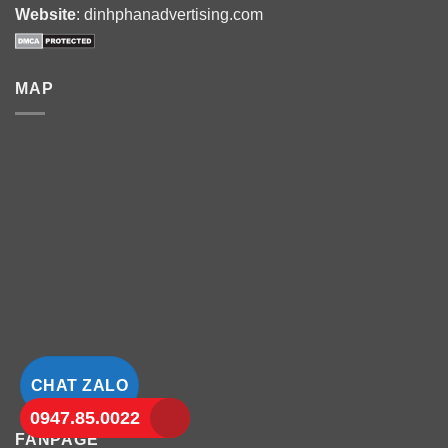
Website
: dinhphanadvertising.com
MAP
CHAT ZALO
0947.85.0022
FANPAGE