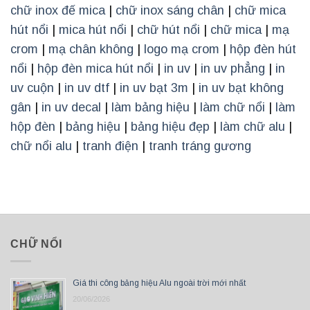
chữ inox đế mica
|
chữ inox sáng chân
|
chữ mica
hút nổi
|
mica hút nổi
|
chữ hút nổi
|
chữ mica
|
mạ
crom
|
mạ chân không
|
logo mạ crom
|
hộp đèn hút
nổi
|
hộp đèn mica hút nổi
|
in uv
|
in uv phẳng
|
in
uv cuộn
|
in uv dtf
|
in uv bạt 3m
|
in uv bạt không
gân
|
in uv decal
|
làm bảng hiệu
|
làm chữ nổi
|
làm
hộp đèn
|
bảng hiệu
|
bảng hiệu đẹp
|
làm chữ alu
|
chữ nổi alu
|
tranh điện
|
tranh tráng gương
CHỮ NỔI
Giá thi công bảng hiệu Alu ngoài trời mới nhất
20/06/2026