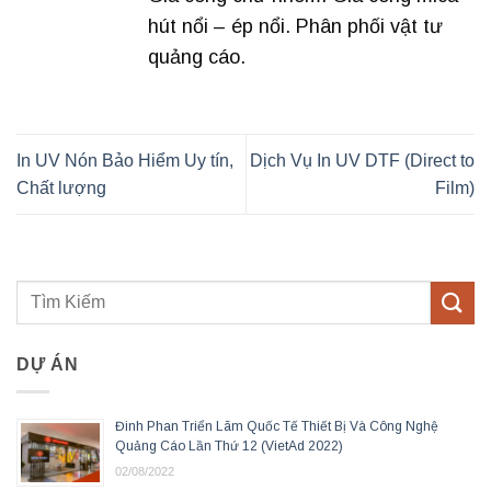
hút nổi – ép nổi. Phân phối vật tư
quảng cáo.
In UV Nón Bảo Hiểm Uy tín,
Dịch Vụ In UV DTF (Direct to
Chất lượng
Film)
DỰ ÁN
Đinh Phan Triển Lãm Quốc Tế Thiết Bị Và Công Nghệ
Quảng Cáo Lần Thứ 12 (VietAd 2022)
02/08/2022