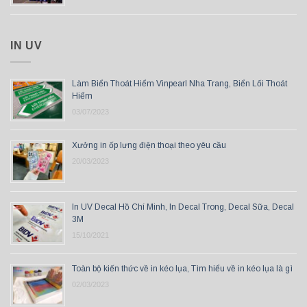
IN UV
Làm Biển Thoát Hiểm Vinpearl Nha Trang, Biển Lối Thoát
Hiểm
03/07/2023
Xưởng in ốp lưng điện thoại theo yêu cầu
20/03/2023
In UV Decal Hồ Chí Minh, In Decal Trong, Decal Sữa, Decal
3M
15/10/2021
Toàn bộ kiến thức về in kéo lụa, Tìm hiểu về in kéo lụa là gì
02/03/2023