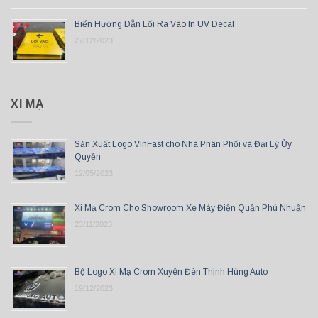
Biển Hướng Dẫn Lối Ra Vào In UV Decal
27/12/2023
XI MẠ
Sản Xuất Logo VinFast cho Nhà Phân Phối và Đại Lý Ủy
Quyền
12/05/2023
Xi Mạ Crom Cho Showroom Xe Máy Điện Quận Phú Nhuận
23/11/2023
Bộ Logo Xi Mạ Crom Xuyên Đèn Thịnh Hùng Auto
19/12/2023