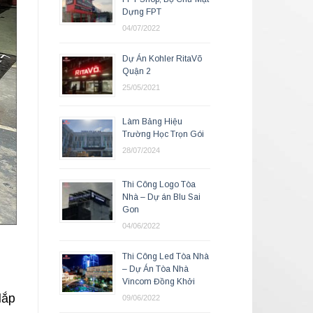
Dựng FPT
04/07/2022
Dự Án Kohler RitaVõ
Quận 2
25/05/2021
Làm Bảng Hiệu
Trường Học Trọn Gói
28/07/2024
Thi Công Logo Tòa
Nhà – Dự án Blu Sai
Gon
04/06/2022
Thi Công Led Tòa Nhà
– Dự Án Tòa Nhà
Vincom Đồng Khởi
lắp
09/06/2022