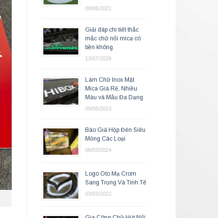
08/06/2021
Giải đáp chi tiết thắc
mắc chữ nổi mica có
bền không
13/07/2026
Làm Chữ Inox Mặt
Mica Giá Rẻ, Nhiều
Màu và Mẫu Đa Dạng
09/05/2023
Báo Giá Hộp Đèn Siêu
Mỏng Các Loại
06/03/2024
Logo Oto Mạ Crom
Sang Trọng Và Tinh Tế
03/03/2022
Gia Công Chữ Hút Nổi