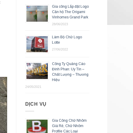
c
Gia công Lắp đặt Logo
Căn hộ The Origami
Vinhomes Grand Park
28/06/2023
Làm Bộ Chữ Logo
Lotte
27/06/2022
Công Ty Quảng Cáo
Đinh Phan: Uy Tín –
Chất Lượng – Thương
Hiệu
24/05/2021
DỊCH VỤ
Gia Công Chữ Nhôm
Giá Rẻ, Chữ Nhôm
Profile Các Loại