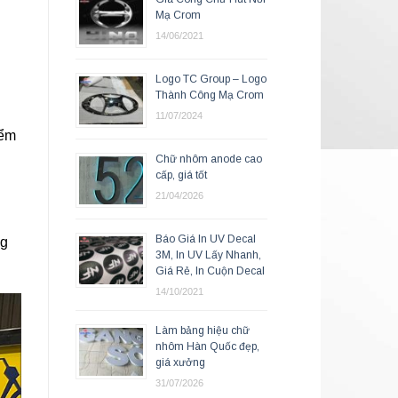
Mạ Crom
14/06/2021
Logo TC Group – Logo
Thành Công Mạ Crom
11/07/2024
iểm
Chữ nhôm anode cao
cấp, giá tốt
21/04/2026
Báo Giá In UV Decal
ng
3M, In UV Lấy Nhanh,
Giá Rẻ, In Cuộn Decal
14/10/2021
Làm bảng hiệu chữ
nhôm Hàn Quốc đẹp,
giá xưởng
31/07/2026