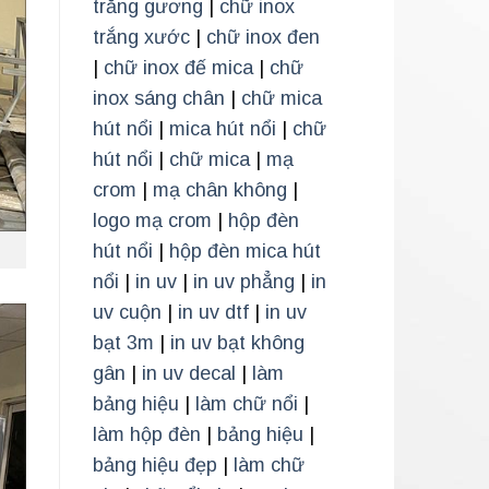
trắng gương
|
chữ inox
trắng xước
|
chữ inox đen
|
chữ inox đế mica
|
chữ
inox sáng chân
|
chữ mica
hút nổi
|
mica hút nổi
|
chữ
hút nổi
|
chữ mica
|
mạ
crom
|
mạ chân không
|
logo mạ crom
|
hộp đèn
hút nổi
|
hộp đèn mica hút
nổi
|
in uv
|
in uv phẳng
|
in
uv cuộn
|
in uv dtf
|
in uv
bạt 3m
|
in uv bạt không
gân
|
in uv decal
|
làm
bảng hiệu
|
làm chữ nổi
|
làm hộp đèn
|
bảng hiệu
|
bảng hiệu đẹp
|
làm chữ