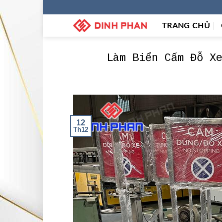
Skip
to
TRANG CHỦ
content
Làm Biển Cấm Đỗ X
12
Th12