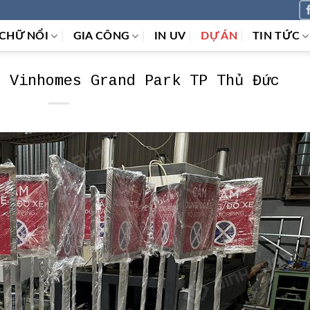
CHỮ NỔI
GIA CÔNG
IN UV
DỰ ÁN
TIN TỨC
e Vinhomes Grand Park TP Thủ Đức