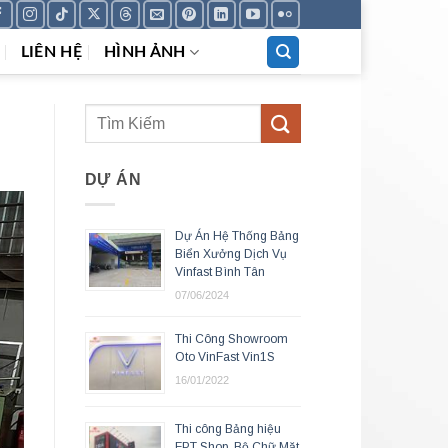
LIÊN HỆ
HÌNH ẢNH
DỰ ÁN
Dự Án Hệ Thống Bảng
Biển Xưởng Dịch Vụ
Vinfast Bình Tân
07/06/2024
Thi Công Showroom
Oto VinFast Vin1S
16/01/2022
Thi công Bảng hiệu
FPT Shop, Bộ Chữ Mặt