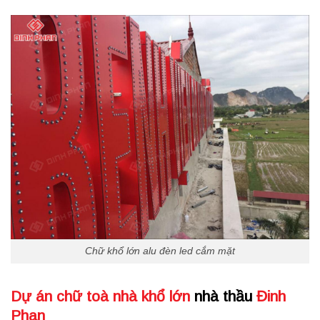
Chữ khổ lớn alu đèn led cắm mặt
Dự án chữ toà nhà khổ lớn
nhà thầu
Đinh
Phan