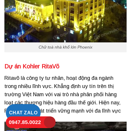
Chữ toà nhà khổ lớn Phoenix
Dự án Kohler RitaVõ
Ritavõ là công ty tư nhân, hoạt động đa ngành
trong nhiều lĩnh vực. Khẳng định uy tín trên thị
trường Việt Nam với vai trò nhà phân phối hàng
loạt các thương hiệu hàng đầu thế giới. Hiện nay,
Ritavõ đang phát triển vững mạnh với đa lĩnh vực
CHAT ZALO
0947.85.0022