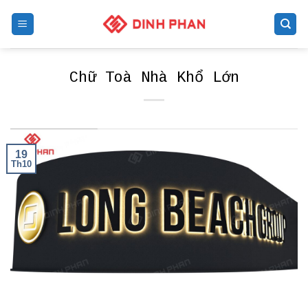
Skip
to
content
Chữ Toà Nhà Khổ Lớn
19
Th10