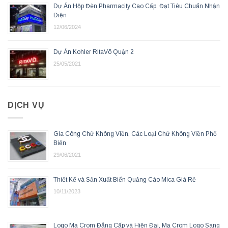
Dự Án Hộp Đèn Pharmacity Cao Cấp, Đạt Tiêu Chuẩn Nhận
Diện
12/06/2024
Dự Án Kohler RitaVõ Quận 2
25/05/2021
DỊCH VỤ
Gia Công Chữ Không Viền, Các Loại Chữ Không Viền Phổ
Biến
29/06/2021
Thiết Kế và Sản Xuất Biển Quảng Cáo Mica Giá Rẻ
10/11/2023
Logo Mạ Crom Đẳng Cấp và Hiện Đại, Mạ Crom Logo Sang