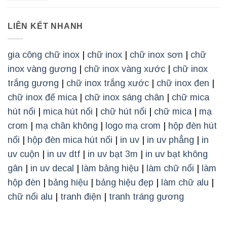
LIÊN KẾT NHANH
gia công chữ inox
|
chữ inox
|
chữ inox sơn
|
chữ
inox vàng gương
|
chữ inox vàng xước
|
chữ inox
trắng gương
|
chữ inox trắng xước
|
chữ inox đen
|
chữ inox đế mica
|
chữ inox sáng chân
|
chữ mica
hút nổi
|
mica hút nổi
|
chữ hút nổi
|
chữ mica
|
mạ
crom
|
mạ chân không
|
logo mạ crom
|
hộp đèn hút
nổi
|
hộp đèn mica hút nổi
|
in uv
|
in uv phẳng
|
in
uv cuộn
|
in uv dtf
|
in uv bạt 3m
|
in uv bạt không
gân
|
in uv decal
|
làm bảng hiệu
|
làm chữ nổi
|
làm
hộp đèn
|
bảng hiệu
|
bảng hiệu đẹp
|
làm chữ alu
|
chữ nổi alu
|
tranh điện
|
tranh tráng gương