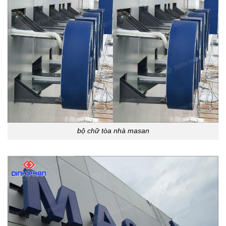
bộ chữ tòa nhà masan