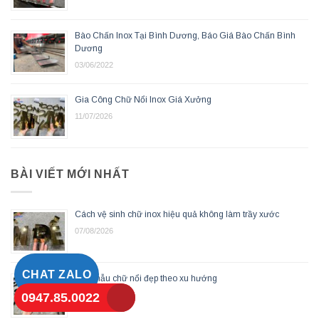
Bào Chấn Inox Tại Bình Dương, Báo Giá Bào Chấn Bình
Dương
03/06/2022
Gia Công Chữ Nổi Inox Giá Xưởng
11/07/2026
BÀI VIẾT MỚI NHẤT
Cách vệ sinh chữ inox hiệu quả không làm trầy xước
07/08/2026
CHAT ZALO
Các mẫu chữ nổi đẹp theo xu hướng
07/08/2026
0947.85.0022