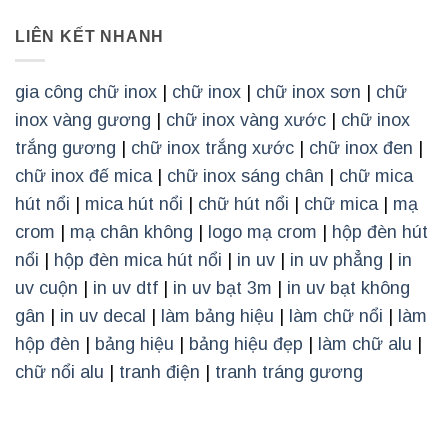
LIÊN KẾT NHANH
gia công chữ inox
|
chữ inox
|
chữ inox sơn
|
chữ
inox vàng gương
|
chữ inox vàng xước
|
chữ inox
trắng gương
|
chữ inox trắng xước
|
chữ inox đen
|
chữ inox đế mica
|
chữ inox sáng chân
|
chữ mica
hút nổi
|
mica hút nổi
|
chữ hút nổi
|
chữ mica
|
mạ
crom
|
mạ chân không
|
logo mạ crom
|
hộp đèn hút
nổi
|
hộp đèn mica hút nổi
|
in uv
|
in uv phẳng
|
in
uv cuộn
|
in uv dtf
|
in uv bạt 3m
|
in uv bạt không
gân
|
in uv decal
|
làm bảng hiệu
|
làm chữ nổi
|
làm
hộp đèn
|
bảng hiệu
|
bảng hiệu đẹp
|
làm chữ alu
|
chữ nổi alu
|
tranh điện
|
tranh tráng gương