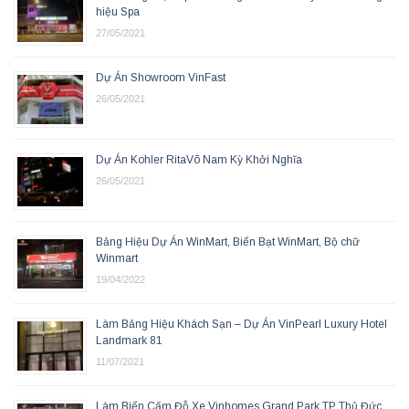
hiệu Spa
27/05/2021
Dự Án Showroom VinFast
26/05/2021
Dự Án Kohler RitaVõ Nam Kỳ Khởi Nghĩa
26/05/2021
Bảng Hiệu Dự Án WinMart, Biển Bạt WinMart, Bộ chữ
Winmart
19/04/2022
Làm Bảng Hiệu Khách Sạn – Dự Án VinPearl Luxury Hotel
Landmark 81
11/07/2021
Làm Biển Cấm Đỗ Xe Vinhomes Grand Park TP Thủ Đức