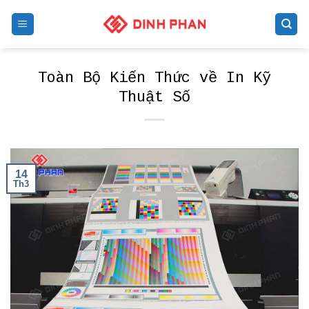
Skip
to
content
Toàn Bộ Kiến Thức về In Kỹ
Thuật Số
14
Th3