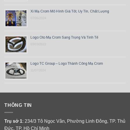
Xi Mạ Crom Mô Hình Giá Tốt, Uy Tín, Chất Lượng
07/06/2024
Logo Oto Mạ Crom Sang Trọng Và Tinh Tế
03/03/2022
Logo TC Group – Logo Thành Công Mạ Crom
11/07/2024
THÔNG TIN
Trụ sở 1
: 234/3 Tô Ngọc Vân, Phường Linh Đông, TP. Thủ
Đức, TP. Hồ Chí Minh