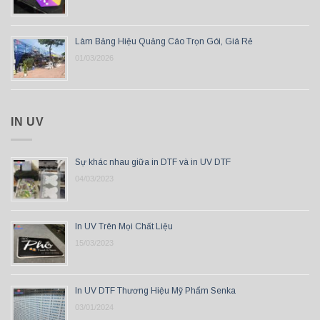
Làm Bảng Hiệu Quảng Cáo Trọn Gói, Giá Rẻ
01/03/2026
IN UV
Sự khác nhau giữa in DTF và in UV DTF
04/03/2023
In UV Trên Mọi Chất Liệu
15/03/2023
In UV DTF Thương Hiệu Mỹ Phẩm Senka
03/01/2024