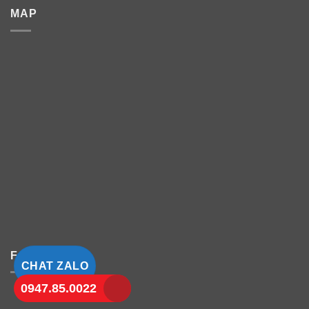
MAP
FANPAGE
CHAT ZALO
0947.85.0022