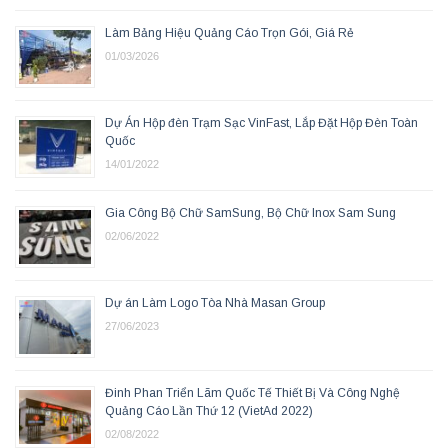
Làm Bảng Hiệu Quảng Cáo Trọn Gói, Giá Rẻ
01/03/2026
Dự Án Hộp đèn Trạm Sạc VinFast, Lắp Đặt Hộp Đèn Toàn
Quốc
14/01/2022
Gia Công Bộ Chữ SamSung, Bộ Chữ Inox Sam Sung
02/06/2022
Dự án Làm Logo Tòa Nhà Masan Group
27/06/2023
Đinh Phan Triển Lãm Quốc Tế Thiết Bị Và Công Nghệ
Quảng Cáo Lần Thứ 12 (VietAd 2022)
02/08/2022