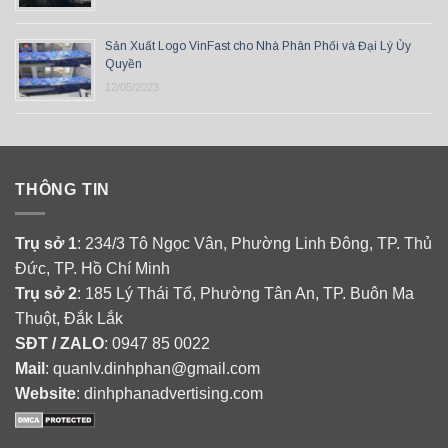
Sản Xuất Logo VinFast cho Nhà Phân Phối và Đại Lý Ủy
Quyền
12/05/2023
THÔNG TIN
Trụ sở 1
: 234/3 Tô Ngọc Vân, Phường Linh Đông, TP. Thủ
Đức, TP. Hồ Chí Minh
Trụ sở 2
: 185 Lý Thái Tổ, Phường Tân An, TP. Buôn Ma
Thuột, Đắk Lắk
SĐT / ZALO
: 0947 85 0022
Mail
: quanlv.dinhphan@gmail.com
Website
: dinhphanadvertising.com