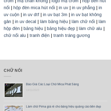
crom
|
mạ chân không
|
logo mạ crom
|
hộp đèn hút
nổi
|
hộp đèn mica hút nổi
|
in uv
|
in uv phẳng
|
in
uv cuộn
|
in uv dtf
|
in uv bạt 3m
|
in uv bạt không
gân
|
in uv decal
|
làm bảng hiệu
|
làm chữ nổi
|
làm
hộp đèn
|
bảng hiệu
|
bảng hiệu đẹp
|
làm chữ alu
|
chữ nổi alu
|
tranh điện
|
tranh tráng gương
CHỮ NỔI
Báo Giá Các Loại Chữ Mica Phát Sáng
14/11/2023
Làm chữ Pima giá rẻ cho bảng hiệu quảng cáo bền đẹp