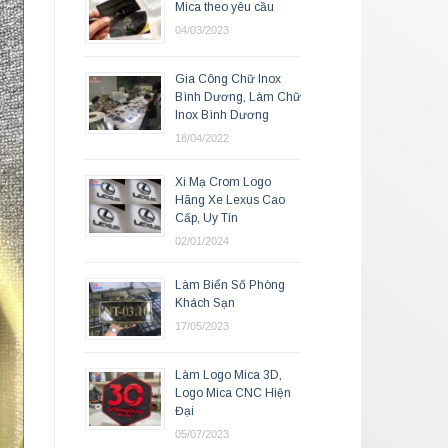
Mica theo yêu cầu
04/03/2023
Gia Công Chữ Inox
Bình Dương, Làm Chữ
Inox Bình Dương
18/04/2022
Xi Mạ Crom Logo
Hãng Xe Lexus Cao
Cấp, Uy Tín
02/01/2024
Làm Biển Số Phòng
Khách Sạn
17/05/2023
Làm Logo Mica 3D,
Logo Mica CNC Hiện
Đại
05/07/2023