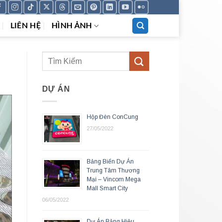
LIÊN HỆ
HÌNH ẢNH
DỰ ÁN
Hộp Đèn ConCung
27/05/2022
Bảng Biển Dự Án
Trung Tâm Thương
Mại – Vincom Mega
Mall Smart City
06/05/2022
Dự Án Bảng Hiệu