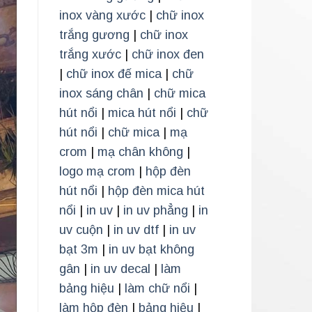
inox vàng xước
|
chữ inox
trắng gương
|
chữ inox
trắng xước
|
chữ inox đen
|
chữ inox đế mica
|
chữ
inox sáng chân
|
chữ mica
hút nổi
|
mica hút nổi
|
chữ
hút nổi
|
chữ mica
|
mạ
crom
|
mạ chân không
|
logo mạ crom
|
hộp đèn
hút nổi
|
hộp đèn mica hút
nổi
|
in uv
|
in uv phẳng
|
in
uv cuộn
|
in uv dtf
|
in uv
bạt 3m
|
in uv bạt không
gân
|
in uv decal
|
làm
bảng hiệu
|
làm chữ nổi
|
làm hộp đèn
|
bảng hiệu
|