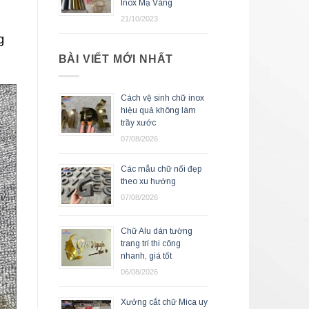
Inox Mạ Vàng
21/10/2023
g
BÀI VIẾT MỚI NHẤT
Cách vệ sinh chữ inox
hiệu quả không làm
trầy xước
07/08/2026
Các mẫu chữ nổi đẹp
theo xu hướng
07/08/2026
Chữ Alu dán tường
trang trí thi công
nhanh, giá tốt
06/08/2026
Xưởng cắt chữ Mica uy