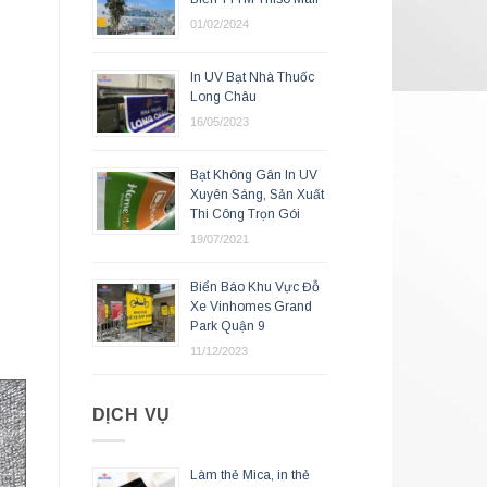
01/02/2024
In UV Bạt Nhà Thuốc
Long Châu
16/05/2023
Bạt Không Gân In UV
Xuyên Sáng, Sản Xuất
Thi Công Trọn Gói
19/07/2021
Biển Báo Khu Vực Đỗ
Xe Vinhomes Grand
Park Quận 9
11/12/2023
DỊCH VỤ
Làm thẻ Mica, in thẻ