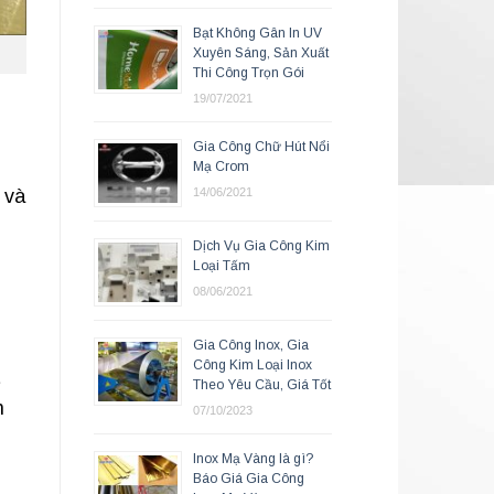
Bạt Không Gân In UV
Xuyên Sáng, Sản Xuất
Thi Công Trọn Gói
19/07/2021
Gia Công Chữ Hút Nổi
Mạ Crom
14/06/2021
 và
Dịch Vụ Gia Công Kim
Loại Tấm
08/06/2021
Gia Công Inox, Gia
Công Kim Loại Inox
t
Theo Yêu Cầu, Giá Tốt
n
07/10/2023
Inox Mạ Vàng là gì?
Báo Giá Gia Công