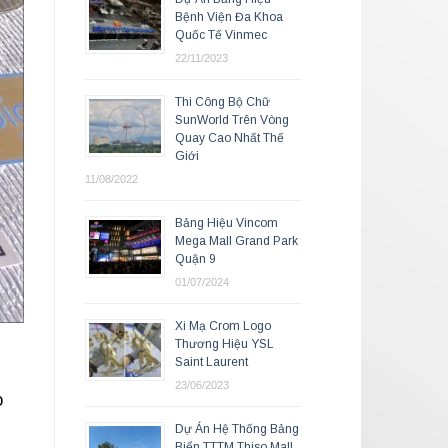
Bệnh Viện Đa Khoa
Quốc Tế Vinmec
22/11/2023
Thi Công Bộ Chữ
SunWorld Trên Vòng
Quay Cao Nhất Thế
Giới
11/08/2022
Bảng Hiệu Vincom
Mega Mall Grand Park
Quận 9
01/07/2024
Xi Mạ Crom Logo
Thương Hiệu YSL
Saint Laurent
23/06/2023
o
Dự Án Hệ Thống Bảng
Biển TTTM Thiso Mall