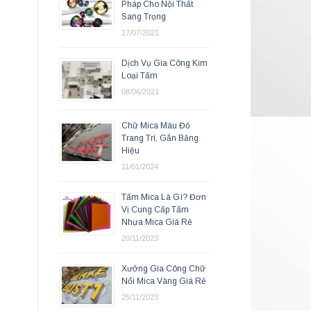
Pháp Cho Nội Thất
Sang Trọng
17/07/2021
Dịch Vụ Gia Công Kim
Loại Tấm
08/06/2021
Chữ Mica Màu Đỏ
Trang Trí, Gắn Bảng
Hiệu
11/01/2024
Tấm Mica Là Gì? Đơn
Vị Cung Cấp Tấm
Nhựa Mica Giá Rẻ
20/11/2023
Xưởng Gia Công Chữ
Nổi Mica Vàng Giá Rẻ
25/11/2023