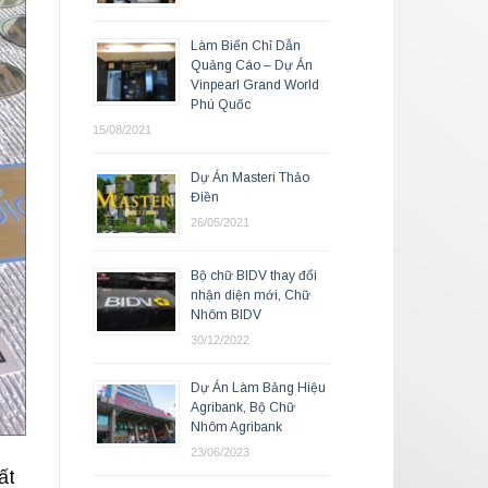
Làm Biển Chỉ Dẫn
Quảng Cáo – Dự Án
Vinpearl Grand World
Phú Quốc
15/08/2021
Dự Án Masteri Thảo
Điền
26/05/2021
Bộ chữ BIDV thay đổi
nhận diện mới, Chữ
Nhôm BIDV
30/12/2022
Dự Án Làm Bảng Hiệu
Agribank, Bộ Chữ
Nhôm Agribank
23/06/2023
ất