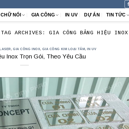
CHỮ NỔI
GIA CÔNG
IN UV
DỰ ÁN
TIN TỨC
TAG ARCHIVES:
GIA CÔNG BẢNG HIỆU INOX
 LASER
,
GIA CÔNG INOX
,
GIA CÔNG KIM LOẠI TẤM
,
IN UV
u Inox Trọn Gói, Theo Yêu Cầu