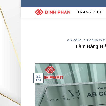
Skip
to
TRANG CHỦ
content
GIA CÔNG
,
GIA CÔNG CẮT
Làm Bảng Hiệ
21
Th5