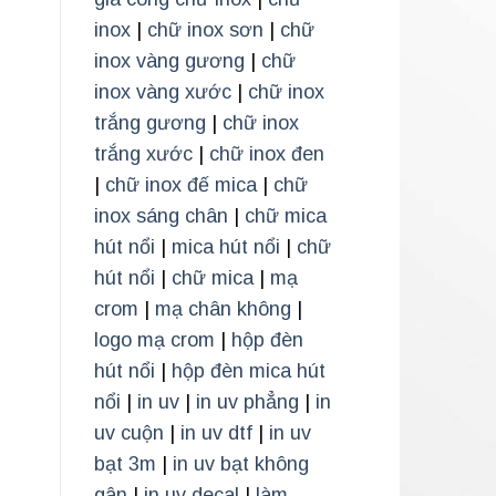
inox
|
chữ inox sơn
|
chữ
inox vàng gương
|
chữ
inox vàng xước
|
chữ inox
trắng gương
|
chữ inox
trắng xước
|
chữ inox đen
|
chữ inox đế mica
|
chữ
inox sáng chân
|
chữ mica
hút nổi
|
mica hút nổi
|
chữ
hút nổi
|
chữ mica
|
mạ
crom
|
mạ chân không
|
logo mạ crom
|
hộp đèn
hút nổi
|
hộp đèn mica hút
nổi
|
in uv
|
in uv phẳng
|
in
uv cuộn
|
in uv dtf
|
in uv
bạt 3m
|
in uv bạt không
gân
|
in uv decal
|
làm