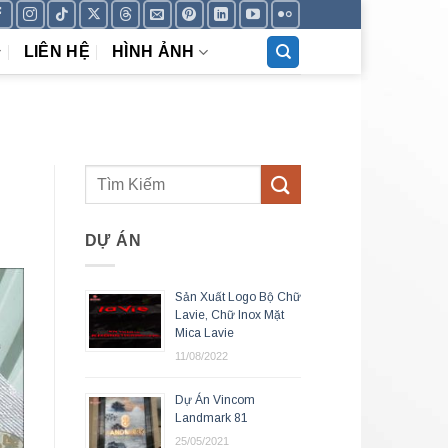
LIÊN HỆ
HÌNH ẢNH
DỰ ÁN
Sản Xuất Logo Bộ Chữ
Lavie, Chữ Inox Mặt
Mica Lavie
11/08/2022
Dự Án Vincom
Landmark 81
25/05/2021