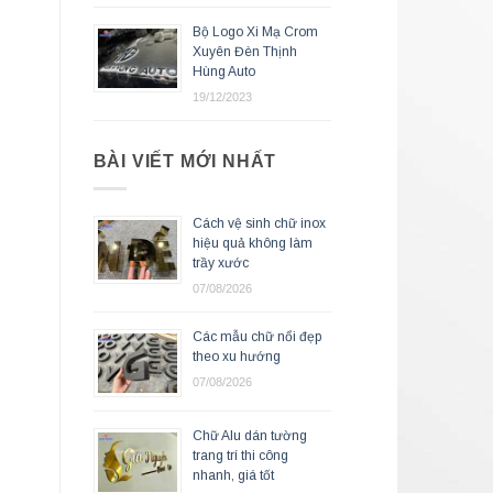
Bộ Logo Xi Mạ Crom
Xuyên Đèn Thịnh
Hùng Auto
19/12/2023
BÀI VIẾT MỚI NHẤT
Cách vệ sinh chữ inox
hiệu quả không làm
trầy xước
07/08/2026
Các mẫu chữ nổi đẹp
theo xu hướng
07/08/2026
Chữ Alu dán tường
trang trí thi công
nhanh, giá tốt