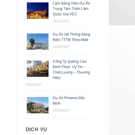
Làm Bảng Hiệu Dự Án
Trung Tâm Triển Lãm
Quốc Gia VEC
26/11/2025
Dự Án Hệ Thống Bảng
Biển TTTM Thiso Mall
01/02/2024
Công Ty Quảng Cáo
Đinh Phan: Uy Tín –
Chất Lượng – Thương
Hiệu
24/05/2021
Dự Án Phoenix Bắc
Ninh
26/05/2021
DỊCH VỤ