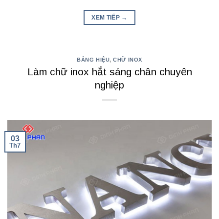
XEM TIẾP
→
BẢNG HIỆU
,
CHỮ INOX
Làm chữ inox hắt sáng chân chuyên
nghiệp
03
Th7