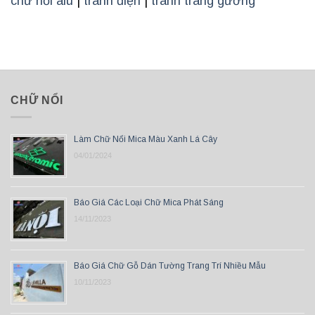
chữ nổi alu
|
tranh điện
|
tranh tráng gương
CHỮ NỔI
Làm Chữ Nổi Mica Màu Xanh Lá Cây
04/01/2024
Báo Giá Các Loại Chữ Mica Phát Sáng
14/11/2023
Báo Giá Chữ Gỗ Dán Tường Trang Trí Nhiều Mẫu
10/11/2023