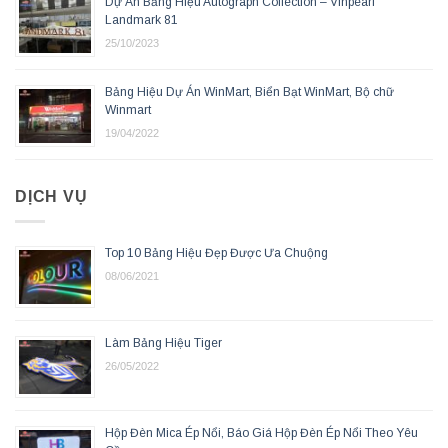
Dự Án Bảng Hiệu Autograph Collection – Vinpearl
Landmark 81
25/10/2023
Bảng Hiệu Dự Án WinMart, Biển Bạt WinMart, Bộ chữ
Winmart
19/04/2022
DỊCH VỤ
Top 10 Bảng Hiệu Đẹp Được Ưa Chuộng
08/06/2021
Làm Bảng Hiệu Tiger
26/05/2022
Hộp Đèn Mica Ép Nổi, Báo Giá Hộp Đèn Ép Nổi Theo Yêu