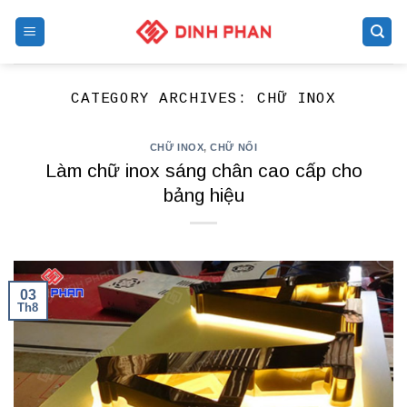
Skip
to
content
CATEGORY ARCHIVES:
CHỮ INOX
CHỮ INOX
,
CHỮ NỔI
Làm chữ inox sáng chân cao cấp cho
bảng hiệu
03
Th8