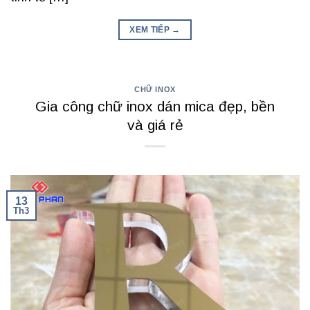
XEM TIẾP
→
CHỮ INOX
Gia công chữ inox dán mica đẹp, bền
và giá rẻ
13
Th3