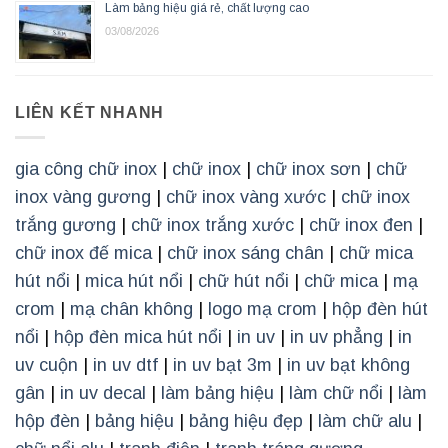
Làm bảng hiệu giá rẻ, chất lượng cao
03/08/2026
LIÊN KẾT NHANH
gia công chữ inox
|
chữ inox
|
chữ inox sơn
|
chữ
inox vàng gương
|
chữ inox vàng xước
|
chữ inox
trắng gương
|
chữ inox trắng xước
|
chữ inox đen
|
chữ inox đế mica
|
chữ inox sáng chân
|
chữ mica
hút nổi
|
mica hút nổi
|
chữ hút nổi
|
chữ mica
|
mạ
crom
|
mạ chân không
|
logo mạ crom
|
hộp đèn hút
nổi
|
hộp đèn mica hút nổi
|
in uv
|
in uv phẳng
|
in
uv cuộn
|
in uv dtf
|
in uv bạt 3m
|
in uv bạt không
gân
|
in uv decal
|
làm bảng hiệu
|
làm chữ nổi
|
làm
hộp đèn
|
bảng hiệu
|
bảng hiệu đẹp
|
làm chữ alu
|