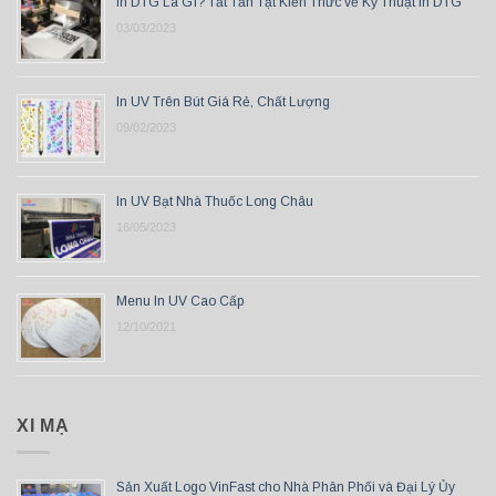
In DTG Là Gì? Tất Tần Tật Kiến Thức về Kỹ Thuật In DTG
03/03/2023
In UV Trên Bút Giá Rẻ, Chất Lượng
09/02/2023
In UV Bạt Nhà Thuốc Long Châu
16/05/2023
Menu In UV Cao Cấp
12/10/2021
XI MẠ
Sản Xuất Logo VinFast cho Nhà Phân Phối và Đại Lý Ủy