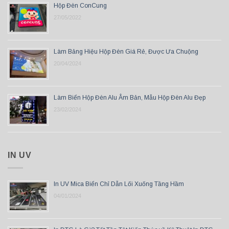
Hộp Đèn ConCung
27/05/2022
Làm Bảng Hiệu Hộp Đèn Giá Rẻ, Được Ưa Chuộng
20/04/2024
Làm Biển Hộp Đèn Alu Âm Bản, Mẫu Hộp Đèn Alu Đẹp
23/02/2024
IN UV
In UV Mica Biển Chỉ Dẫn Lối Xuống Tầng Hầm
04/01/2024