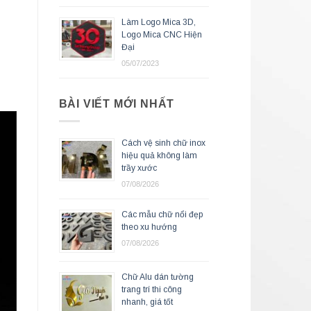
Làm Logo Mica 3D,
Logo Mica CNC Hiện
Đại
05/07/2023
BÀI VIẾT MỚI NHẤT
Cách vệ sinh chữ inox
hiệu quả không làm
trầy xước
07/08/2026
Các mẫu chữ nổi đẹp
theo xu hướng
07/08/2026
Chữ Alu dán tường
trang trí thi công
nhanh, giá tốt