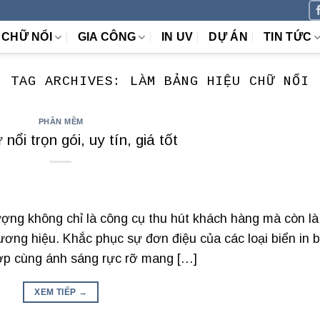
CHỮ NỔI
GIA CÔNG
IN UV
DỰ ÁN
TIN TỨC
TAG ARCHIVES:
LÀM BẢNG HIỆU CHỮ NỔI
PHẦN MỀM
nổi trọn gói, uy tín, giá tốt
ợng không chỉ là công cụ thu hút khách hàng mà còn là
ương hiệu. Khắc phục sự đơn điệu của các loại biển in b
hợp cùng ánh sáng rực rỡ mang […]
XEM TIẾP
→