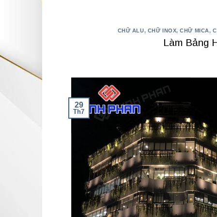
CHỮ ALU
,
CHỮ INOX
,
CHỮ MICA
,
C
Làm Bảng H
29
Th7