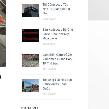
Thi Công Logo Tòa
Nhà – Dự án Blu Sai
Gon
04/06/2022
Sản Xuất Logo Bộ Chữ
Lavie, Chữ Inox Mặt
Mica Lavie
11/08/2022
Làm Biển Cấm Đỗ Xe
Vinhomes Grand Park
TP Thủ Đức
12/12/2023
g
Thi công 108 Hộp đèn
Pano Vinfast Toàn
Quốc
30/12/2022
DỊCH VỤ