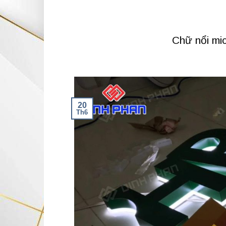
Chữ nổi mi
20
Th6