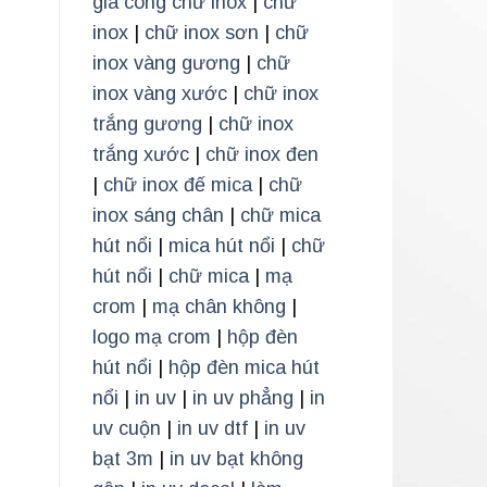
gia công chữ inox
|
chữ
inox
|
chữ inox sơn
|
chữ
inox vàng gương
|
chữ
inox vàng xước
|
chữ inox
trắng gương
|
chữ inox
trắng xước
|
chữ inox đen
|
chữ inox đế mica
|
chữ
inox sáng chân
|
chữ mica
hút nổi
|
mica hút nổi
|
chữ
hút nổi
|
chữ mica
|
mạ
crom
|
mạ chân không
|
logo mạ crom
|
hộp đèn
hút nổi
|
hộp đèn mica hút
nổi
|
in uv
|
in uv phẳng
|
in
uv cuộn
|
in uv dtf
|
in uv
bạt 3m
|
in uv bạt không