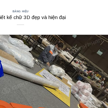
BẢNG HIỆU
iết kế chữ 3D đẹp và hiện đại