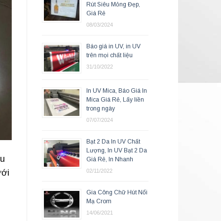
Rút Siêu Mỏng Đẹp,
Giá Rẻ
08/03/2024
Báo giá in UV, in UV
trên mọi chất liệu
31/10/2022
In UV Mica, Báo Giá In
Mica Giá Rẻ, Lấy liền
trong ngày
07/07/2024
Bạt 2 Da In UV Chất
Lượng, In UV Bạt 2 Da
xu
Giá Rẻ, In Nhanh
ưới
02/11/2022
Gia Công Chữ Hút Nổi
Mạ Crom
14/06/2021