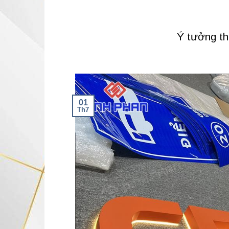
Ý tưởng th
01
Th7