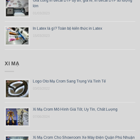
Gia công in decal DTF uy tín, giá rẻ, In decal DTF số lượng
lớn
01/03/2023
In Latex là gì? Toàn bộ kiến thức in Latex
15/03/2023
XI MẠ
Logo Oto Mạ Crom Sang Trọng Và Tinh Tế
03/03/2022
Xi Mạ Crom Mô Hình Giá Tốt, Uy Tín, Chất Lượng
07/06/2024
Xi Mạ Crom Cho Showroom Xe Máy Điện Quận Phú Nhuận