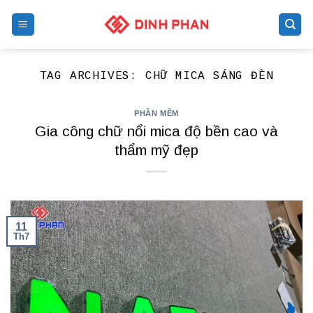
Skip
to
content
TAG ARCHIVES:
CHỮ MICA SÁNG ĐÈN
PHẦN MỀM
Gia công chữ nổi mica độ bền cao và
thẩm mỹ đẹp
11
Th7