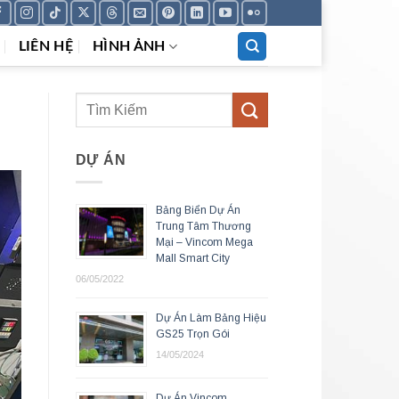
LIÊN HỆ
HÌNH ẢNH
DỰ ÁN
Bảng Biển Dự Án
Trung Tâm Thương
Mại – Vincom Mega
Mall Smart City
06/05/2022
Dự Án Làm Bảng Hiệu
GS25 Trọn Gói
14/05/2024
Dự Án Vincom