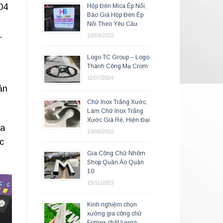
04
Hộp Đèn Mica Ép Nổi,
Báo Giá Hộp Đèn Ép
Nổi Theo Yêu Cầu
.
12/04/2022
Logo TC Group – Logo
Thành Công Mạ Crom
11/07/2024
ản
Chữ Inox Trắng Xước,
Làm Chữ Inox Trắng
Xước Giá Rẻ, Hiện Đại
da
10/06/2022
c
Gia Công Chữ Nhôm
Shop Quần Áo Quận
10
15/11/2023
Kinh nghiệm chọn
xưởng gia công chữ
Fomex chất lượng