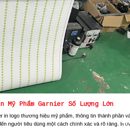
ãn Mỹ Phẩm Garnier
Số Lượng Lớn
 in logo thương hiệu mỹ phẩm, thông tin thành phần v
ến người tiêu dùng một cách chính xác và rõ ràng. I
n U