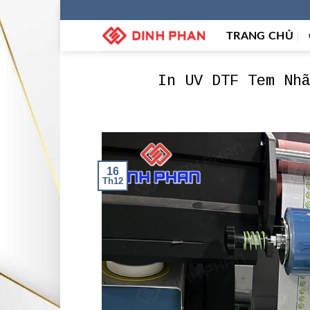
Skip
to
TRANG CHỦ
content
In UV DTF Tem Nh
16
Th12