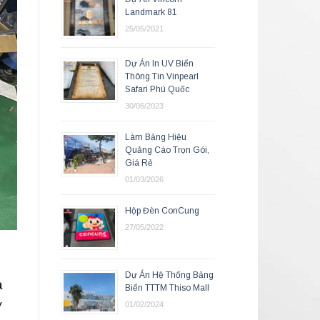
Landmark 81
25/05/2021
Dự Án In UV Biển
Thông Tin Vinpearl
Safari Phú Quốc
30/06/2023
Làm Bảng Hiệu
Quảng Cáo Trọn Gói,
Giá Rẻ
01/03/2026
Hộp Đèn ConCung
27/05/2022
Dự Án Hệ Thống Bảng
à
Biển TTTM Thiso Mall
01/02/2024
V