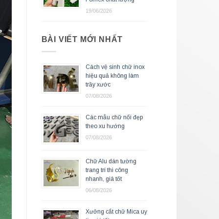
19/06/2026
BÀI VIẾT MỚI NHẤT
Cách vệ sinh chữ inox
hiệu quả không làm
trầy xước
07/08/2026
Các mẫu chữ nổi đẹp
theo xu hướng
07/08/2026
Chữ Alu dán tường
trang trí thi công
nhanh, giá tốt
06/08/2026
Xưởng cắt chữ Mica uy