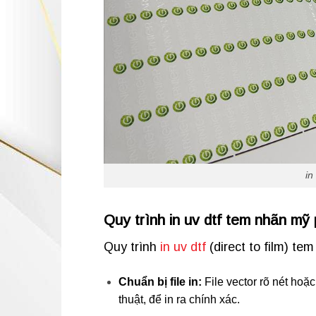
in
Quy trình in uv dtf tem nhãn mỹ
Quy trình
in uv dtf
(direct to film) t
Chuẩn bị file in:
File vector rõ nét hoặ
thuật, để in ra chính xác.