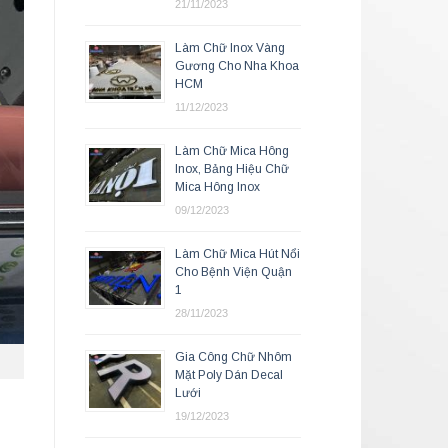
21/11/2023
Làm Chữ Inox Vàng
Gương Cho Nha Khoa
HCM
11/12/2023
Làm Chữ Mica Hông
Inox, Bảng Hiệu Chữ
Mica Hông Inox
09/12/2023
Làm Chữ Mica Hút Nổi
Cho Bệnh Viện Quận
1
28/11/2023
Gia Công Chữ Nhôm
Mặt Poly Dán Decal
Lưới
19/12/2023