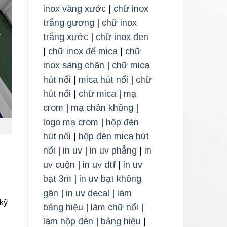
inox vàng xước
|
chữ inox
trắng gương
|
chữ inox
trắng xước
|
chữ inox đen
|
chữ inox đế mica
|
chữ
inox sáng chân
|
chữ mica
hút nổi
|
mica hút nổi
|
chữ
hút nổi
|
chữ mica
|
mạ
crom
|
mạ chân không
|
logo mạ crom
|
hộp đèn
hút nổi
|
hộp đèn mica hút
nổi
|
in uv
|
in uv phẳng
|
in
uv cuộn
|
in uv dtf
|
in uv
bạt 3m
|
in uv bạt không
gân
|
in uv decal
|
làm
 kỹ
bảng hiệu
|
làm chữ nổi
|
làm hộp đèn
|
bảng hiệu
|