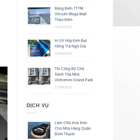
Bảng Biển TTTM
Vincom Mega Mall
Thảo Điền
30/12/2022
In UV Hộp Đèn Bạt
Hồng Trà Ngô Gia
30/06/2023
Thi Công Bộ Chữ
Sảnh Tòa Nhà
Vinhomes Grand Park
27/06/2023
DỊCH VỤ
Làm Chữ Inox Đen
Cho Nhà Hàng Quận
Bình Thạnh