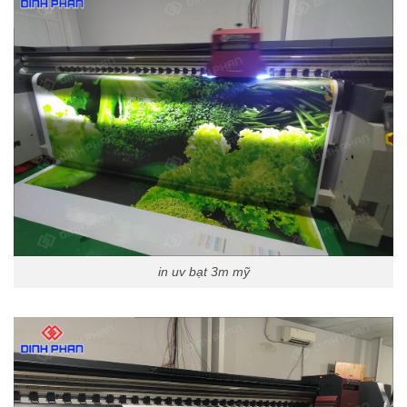
in uv bạt 3m mỹ