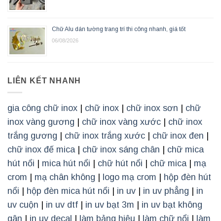
Chữ Alu dán tường trang trí thi công nhanh, giá tốt
06/08/2026
LIÊN KẾT NHANH
gia công chữ inox
|
chữ inox
|
chữ inox sơn
|
chữ
inox vàng gương
|
chữ inox vàng xước
|
chữ inox
trắng gương
|
chữ inox trắng xước
|
chữ inox đen
|
chữ inox đế mica
|
chữ inox sáng chân
|
chữ mica
hút nổi
|
mica hút nổi
|
chữ hút nổi
|
chữ mica
|
mạ
crom
|
mạ chân không
|
logo mạ crom
|
hộp đèn hút
nổi
|
hộp đèn mica hút nổi
|
in uv
|
in uv phẳng
|
in
uv cuộn
|
in uv dtf
|
in uv bạt 3m
|
in uv bạt không
gân
|
in uv decal
|
làm bảng hiệu
|
làm chữ nổi
|
làm