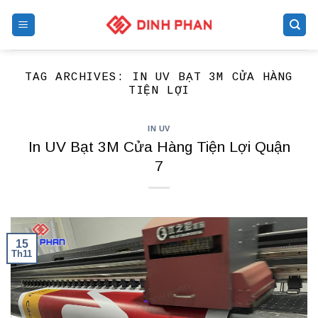
Skip
to
content
TAG ARCHIVES:
IN UV BẠT 3M CỬA HÀNG
TIỆN LỢI
IN UV
In UV Bạt 3M Cửa Hàng Tiện Lợi Quận
7
15
Th11