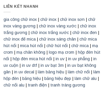
LIÊN KẾT NHANH
gia công chữ inox
|
chữ inox
|
chữ inox sơn
|
chữ
inox vàng gương
|
chữ inox vàng xước
|
chữ inox
trắng gương
|
chữ inox trắng xước
|
chữ inox đen
|
chữ inox đế mica
|
chữ inox sáng chân
|
chữ mica
hút nổi
|
mica hút nổi
|
chữ hút nổi
|
chữ mica
|
mạ
crom
|
mạ chân không
|
logo mạ crom
|
hộp đèn hút
nổi
|
hộp đèn mica hút nổi
|
in uv
|
in uv phẳng
|
in
uv cuộn
|
in uv dtf
|
in uv bạt 3m
|
in uv bạt không
gân
|
in uv decal
|
làm bảng hiệu
|
làm chữ nổi
|
làm
hộp đèn
|
bảng hiệu
|
bảng hiệu đẹp
|
làm chữ alu
|
chữ nổi alu
|
tranh điện
|
tranh tráng gương