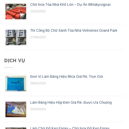
Chữ Inox Tòa Nhà Khổ Lớn – Dự Án Whiskycognac
01/02/2022
Thi Công Bộ Chữ Sảnh Tòa Nhà Vinhomes Grand Park
27/06/2023
DỊCH VỤ
Đơn Vị Làm Bảng Hiệu Mica Giá Rẻ, Trọn Gói
09/02/2023
Làm Bảng Hiệu Hộp Đèn Giá Rẻ, Được Ưa Chuộng
20/04/2024
Làm Chữ Đổ Keo Epoxy – Chữ Inox Đổ Keo Epoxy