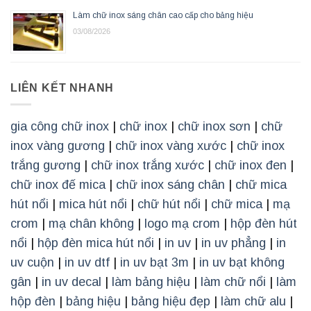
Làm chữ inox sáng chân cao cấp cho bảng hiệu
03/08/2026
LIÊN KẾT NHANH
gia công chữ inox
|
chữ inox
|
chữ inox sơn
|
chữ
inox vàng gương
|
chữ inox vàng xước
|
chữ inox
trắng gương
|
chữ inox trắng xước
|
chữ inox đen
|
chữ inox đế mica
|
chữ inox sáng chân
|
chữ mica
hút nổi
|
mica hút nổi
|
chữ hút nổi
|
chữ mica
|
mạ
crom
|
mạ chân không
|
logo mạ crom
|
hộp đèn hút
nổi
|
hộp đèn mica hút nổi
|
in uv
|
in uv phẳng
|
in
uv cuộn
|
in uv dtf
|
in uv bạt 3m
|
in uv bạt không
gân
|
in uv decal
|
làm bảng hiệu
|
làm chữ nổi
|
làm
hộp đèn
|
bảng hiệu
|
bảng hiệu đẹp
|
làm chữ alu
|