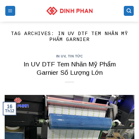
Skip
to
content
TAG ARCHIVES:
IN UV DTF TEM NHÃN MỸ
PHẨM GARNIER
IN UV
,
TIN TỨC
In UV DTF Tem Nhãn Mỹ Phẩm
Garnier Số Lượng Lớn
16
Th12