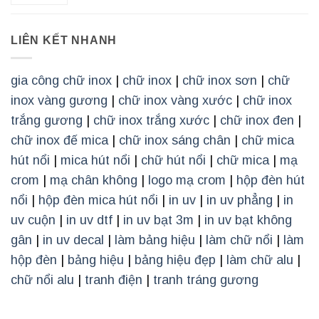
LIÊN KẾT NHANH
gia công chữ inox
|
chữ inox
|
chữ inox sơn
|
chữ
inox vàng gương
|
chữ inox vàng xước
|
chữ inox
trắng gương
|
chữ inox trắng xước
|
chữ inox đen
|
chữ inox đế mica
|
chữ inox sáng chân
|
chữ mica
hút nổi
|
mica hút nổi
|
chữ hút nổi
|
chữ mica
|
mạ
crom
|
mạ chân không
|
logo mạ crom
|
hộp đèn hút
nổi
|
hộp đèn mica hút nổi
|
in uv
|
in uv phẳng
|
in
uv cuộn
|
in uv dtf
|
in uv bạt 3m
|
in uv bạt không
gân
|
in uv decal
|
làm bảng hiệu
|
làm chữ nổi
|
làm
hộp đèn
|
bảng hiệu
|
bảng hiệu đẹp
|
làm chữ alu
|
chữ nổi alu
|
tranh điện
|
tranh tráng gương