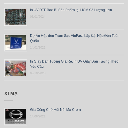
In UV DTF Bao Bì Sản Phẩm tại HCM Số Lượng Lớn
03/01/2024
Dự Án Hộp đèn Trạm Sạc VinFast, Lắp Đặt Hộp Đèn Toàn
Quốc
14/01/2022
In Giấy Dán Tường Giá Rẻ, In UV Giấy Dán Tường Theo
Yêu Cầu
09/10/2023
XI MẠ
Gia Công Chữ Hút Nổi Mạ Crom
14/06/2021