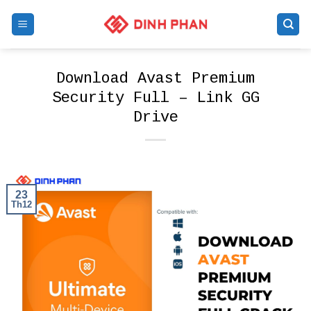
Skip
to
content
Download Avast Premium
Security Full – Link GG
Drive
23
Th12