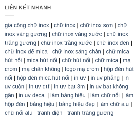
LIÊN KẾT NHANH
gia công chữ inox
|
chữ inox
|
chữ inox sơn
|
chữ
inox vàng gương
|
chữ inox vàng xước
|
chữ inox
trắng gương
|
chữ inox trắng xước
|
chữ inox đen
|
chữ inox đế mica
|
chữ inox sáng chân
|
chữ mica
hút nổi
|
mica hút nổi
|
chữ hút nổi
|
chữ mica
|
mạ
crom
|
mạ chân không
|
logo mạ crom
|
hộp đèn hút
nổi
|
hộp đèn mica hút nổi
|
in uv
|
in uv phẳng
|
in
uv cuộn
|
in uv dtf
|
in uv bạt 3m
|
in uv bạt không
gân
|
in uv decal
|
làm bảng hiệu
|
làm chữ nổi
|
làm
hộp đèn
|
bảng hiệu
|
bảng hiệu đẹp
|
làm chữ alu
|
chữ nổi alu
|
tranh điện
|
tranh tráng gương