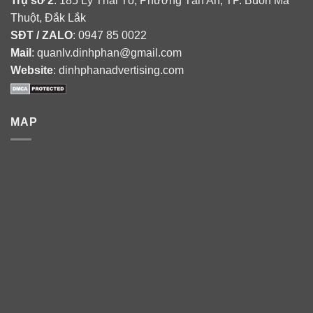
Trụ sở 2
: 185 Lý Thái Tổ, Phường Tân An, TP. Buôn Ma
Thuột, Đắk Lắk
SĐT / ZALO
: 0947 85 0022
Mail
: quanlv.dinhphan@gmail.com
Website
: dinhphanadvertising.com
MAP