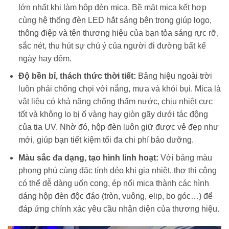
lớn nhất khi làm hộp đèn mica. Bề mặt mica kết hợp
cùng hệ thống đèn LED hắt sáng bên trong giúp logo,
thông điệp và tên thương hiệu của bạn tỏa sáng rực rỡ,
sắc nét, thu hút sự chú ý của người đi đường bất kể
ngày hay đêm.
Độ bền bỉ, thách thức thời tiết:
Bảng hiệu ngoài trời
luôn phải chống chọi với nắng, mưa và khói bụi. Mica là
vật liệu có khả năng chống thấm nước, chịu nhiệt cực
tốt và không lo bị ố vàng hay giòn gãy dưới tác động
của tia UV. Nhờ đó, hộp đèn luôn giữ được vẻ đẹp như
mới, giúp bạn tiết kiệm tối đa chi phí bảo dưỡng.
Màu sắc đa dạng, tạo hình linh hoạt:
Với bảng màu
phong phú cùng đặc tính dẻo khi gia nhiệt, thợ thi công
có thể dễ dàng uốn cong, ép nổi mica thành các hình
dáng hộp đèn độc đáo (tròn, vuông, elip, bo góc…) để
đáp ứng chính xác yêu cầu nhận diện của thương hiệu.